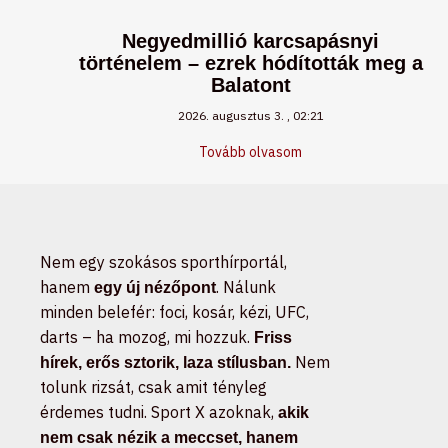
Negyedmillió karcsapásnyi
történelem – ezrek hódították meg a
Balatont
2026. augusztus 3.
02:21
Tovább olvasom
Nem egy szokásos sporthírportál,
hanem
. Nálunk
egy új nézőpont
minden belefér: foci, kosár, kézi, UFC,
darts – ha mozog, mi hozzuk.
Friss
Nem
hírek, erős sztorik, laza stílusban.
tolunk rizsát, csak amit tényleg
érdemes tudni. Sport X azoknak,
akik
nem csak nézik a meccset, hanem