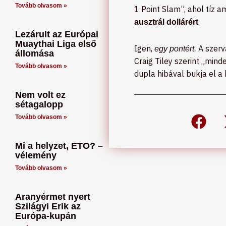
Tovább olvasom »
1 Point Slam”, ahol tíz 
.
ausztrál dollárért
Lezárult az Európai
Muaythai Liga első
Igen,
A szervá
egy pontért.
állomása
Craig Tiley szerint „min
Tovább olvasom »
dupla hibával bukja el a 
Nem volt ez
sétagalopp
Tovább olvasom »
Mi a helyzet, ETO? –
vélemény
Tovább olvasom »
Aranyérmet nyert
Szilágyi Erik az
Európa-kupán