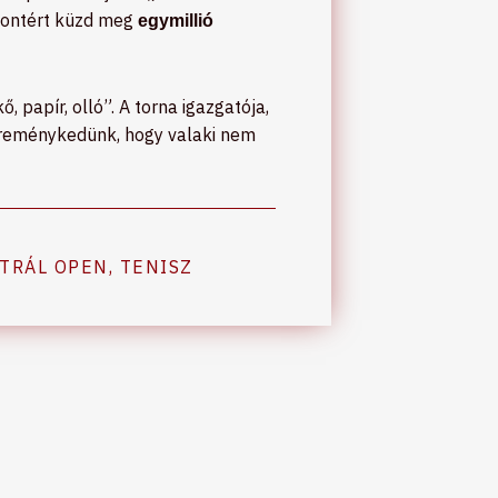
 pontért küzd meg
egymillió
 papír, olló”. A torna igazgatója,
n reménykedünk, hogy valaki nem
TRÁL OPEN
,
TENISZ