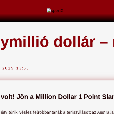
ymillió dollár – 
 2025
13:55
olt! Jön a Million Dollar 1 Point Sla
gy tűnik, végleg felrobbantanák a teniszvilágot: az Australian