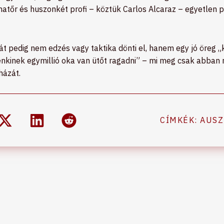
amatőr és huszonkét profi – köztük Carlos Alcaraz – egyetlen
t pedig nem edzés vagy taktika dönti el, hanem egy jó öreg „kő,
denkinek egymillió oka van ütőt ragadni” – mi meg csak abba
házát.
CÍMKÉK:
AUSZ