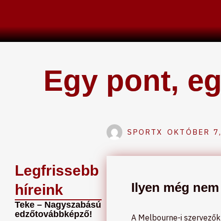
Skip
to
content
Egy pont, eg
SPORTX
OKTÓBER 7,
Legfrissebb
Ilyen még nem v
híreink
Teke – Nagyszabású
edzőtovábbképző!
A Melbourne-i szervezők ú