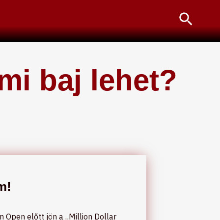
Searc
mi baj lehet?
m!
 Open előtt jön a „Million Dollar