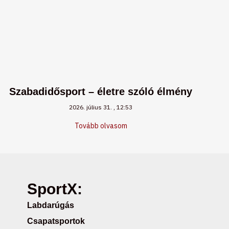
Szabadidősport – életre szóló élmény
2026. július 31.
12:53
Tovább olvasom
SportX:
Labdarúgás
Csapatsportok