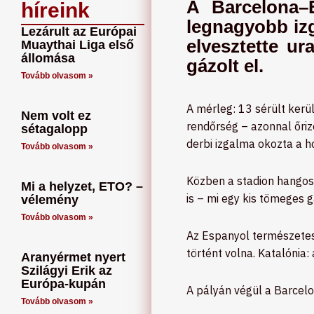
A Barcelona–
híreink
legnagyobb iz
Lezárult az Európai
elvesztette ur
Muaythai Liga első
állomása
gázolt el.
Tovább olvasom »
A mérleg: 13 sérült kerül
Nem volt ez
rendőrség – azonnal őriz
sétagalopp
derbi izgalma okozta a ho
Tovább olvasom »
Közben a stadion hangos
Mi a helyzet, ETO? –
is – mi egy kis tömeges 
vélemény
Tovább olvasom »
Az Espanyol természetes
történt volna. Katalónia:
Aranyérmet nyert
Szilágyi Erik az
Európa-kupán
A pályán végül a Barcelo
Tovább olvasom »