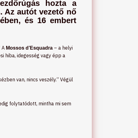
ezdőrúgás hozta a
 Az autót vezető nő
elében, és 16 embert
! A
– a helyi
Mossos d’Esquadra
si hiba, idegesség vagy épp a
zben van, nincs veszély.” Végül
ig folytatódott, mintha mi sem