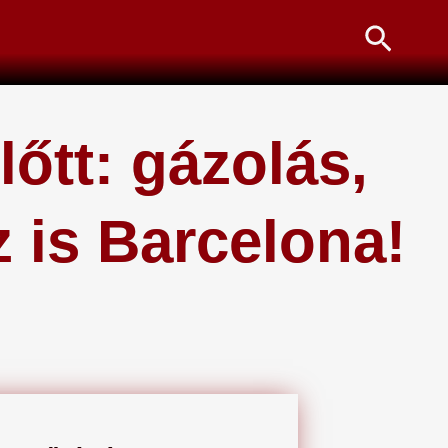
Searc
őtt: gázolás,
 is Barcelona!