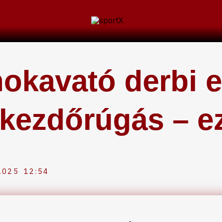
okavató derbi el
kezdőrúgás – ez
2025
12:54