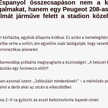
Espanyol összecsapáson nem a k
galmakat, hanem egy Peugeot 208-as.
almát járműve felett a stadion köz
t kórházba, egyikük állapota kritikus. Ez aztán a bemelegítés
etbe vette a sofőrt, ám egyelőre csak találgatják, hogy vezeté
rrorisztikus jelenetet.
bemondója próbálta megnyugtatni a közönséget: „A helyzet ké
gázolás egy focimeccs előtt?
en azonnal üzent: „Jobbulást mindenkinek!” – a mérkőzés ped
 ahol a derbi akár az utcán is elkezdődhet.
na 2–0-ra győzött, és ezzel bebiztosította bajnoki címét.