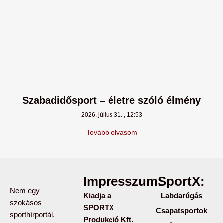
Szabadidősport – életre szóló élmény
2026. július 31.
12:53
Tovább olvasom
Impresszum:
SportX:
Nem egy
Kiadja a
Labdarúgás
szokásos
SPORTX
Csapatsportok
sporthírportál,
Produkció Kft.