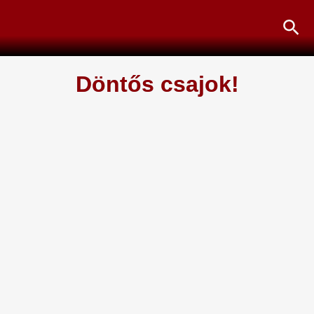
Skip
Sea
to
content
Döntős csajok!