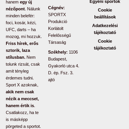
Egyéni sportok
hanem
egy új
Cégnév:
nézőpont
. Nálunk
Cookie
SPORTX
minden belefér:
beállítások
Produkció
foci, kosár, kézi,
Adatkezelési
Korlátolt
UFC, darts – ha
tájékoztató
Felelősségű
mozog, mi hozzuk.
Cookie
Társaság
Friss hírek, erős
tájékoztató
sztorik, laza
Székhely:
1106
stílusban.
Nem
Budapest,
tolunk rizsát, csak
Gyakorló utca 4.
amit tényleg
D. ép. Fsz. 3.
érdemes tudni.
ajtó
Sport X azoknak,
akik nem csak
nézik a meccset,
hanem értik is
.
Csatlakozz, ha te
is másképp
pörgeted a sportot.