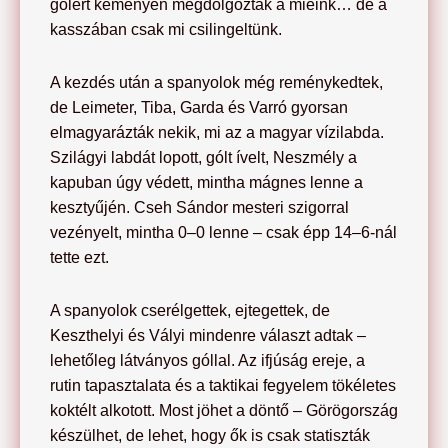
gólért keményen megdolgoztak a mieink… de a
kasszában csak mi csilingeltünk.
A kezdés után a spanyolok még reménykedtek,
de Leimeter, Tiba, Garda és Varró gyorsan
elmagyarázták nekik, mi az a magyar vízilabda.
Szilágyi labdát lopott, gólt ívelt, Neszmély a
kapuban úgy védett, mintha mágnes lenne a
kesztyűjén. Cseh Sándor mesteri szigorral
vezényelt, mintha 0–0 lenne – csak épp 14–6-nál
tette ezt.
A spanyolok cserélgettek, ejtegettek, de
Keszthelyi és Vályi mindenre választ adtak –
lehetőleg látványos góllal. Az ifjúság ereje, a
rutin tapasztalata és a taktikai fegyelem tökéletes
koktélt alkotott. Most jöhet a döntő – Görögország
készülhet, de lehet, hogy ők is csak statiszták