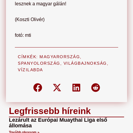
lesznek a magyar gálán!
(Koszti Olivér)
fotó: mti
CÍMKÉK:
MAGYARORSZÁG
,
SPANYOLORSZÁG
,
VILÁGBAJNOKSÁG
,
VÍZILABDA
Legfrissebb híreink
Lezárult az Európai Muaythai Liga első
állomása
Tovább olvasom »