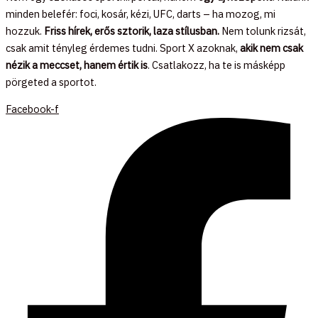
minden belefér: foci, kosár, kézi, UFC, darts – ha mozog, mi
hozzuk.
Friss hírek, erős sztorik, laza stílusban.
Nem tolunk rizsát,
csak amit tényleg érdemes tudni. Sport X azoknak,
akik nem csak
nézik a meccset, hanem értik is
. Csatlakozz, ha te is másképp
pörgeted a sportot.
Facebook-f