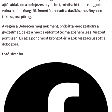
ajtó-ablak, de a befejezés olyan lett, mintha hirtelen megijedt
volna a lehetőségtől. Innentől maradt a darálás, mezőnyharc,
taktika, óra pörög.
A végén a Debrecen még nekiment, próbálta kierőszakolni a
győzelmet, de ez a meccs eldöntötte: ma gól nem lesz. Viszont
pont igen. És az a pont most bronzot ér: a Loki visszacsúszott a
dobogóra.
fotó: dvsc.hu