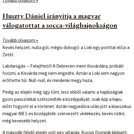
Tovább olvasom »
Huszty Dániel irányítja a magyar
válogatottat a socca-világbajnokságon
Tovább olvasom »
Kevés helyzet, nulla gól, mégis dobogó: a Loki egy ponttal előzi a
Zetét.
Labdarúgás – Felejthető! A Debrecen ment Kisvárdára, próbált
focizni, a Kisvárda meg nem engedte. Aztán a Loki sem nagyon
erőltette túl. Null-null, és mindenki megy haza.
Pedig az elején még úgy tűnt, lesz ebből valami: a hajdúságiak
gyors passzokkal szétszedték a középpályát, csak épp a kapu
előtt fogyott el a történet. Aztán negyedóra után jött a klasszikus
magyar NB I-es középjáték: szervezett védekezés, kevés rizikó,
még kevesebb helyzet.
A második félidő elején volt egy villanás: Kocsis Dominik kilépett,