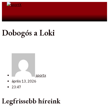
Skip
to
Search
content
Dobogós a Loki
sportx
április 13, 2026
23:47
Legfrissebb híreink