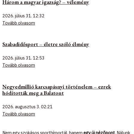
Három a magyar igazság? – vélemény
2026. július 31.
12:32
Tovább olvasom
Szabadidősport – életre szóló élmény
2026. július 31.
12:53
Tovább olvasom
Negyedmillió karcsapásnyi történelem – ezrek
hódították meg a Balatont
2026. augusztus 3.
02:21
Tovább olvasom
Nem egy szokásos sporthírportál, hanem
egy új nézőpont
. Nálunk