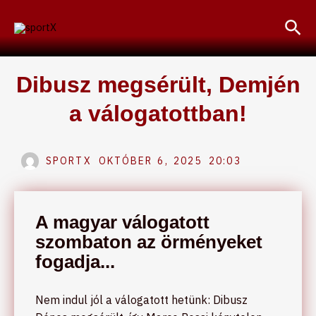
Skip
Sea
to
content
Dibusz megsérült, Demjén
a válogatottban!
SPORTX
OKTÓBER 6, 2025
20:03
A magyar válogatott
szombaton az örményeket
fogadja...
Nem indul jól a válogatott hetünk: Dibusz