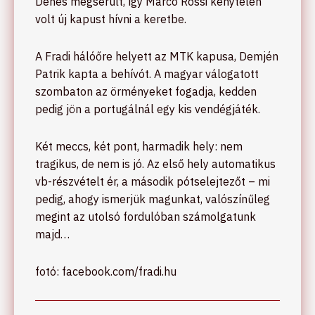
Dénes megsérült, így Marco Rossi kénytelen
volt új kapust hívni a keretbe.
A Fradi hálóőre helyett az MTK kapusa, Demjén
Patrik kapta a behívót. A magyar válogatott
szombaton az örményeket fogadja, kedden
pedig jön a portugálnál egy kis vendégjáték.
Két meccs, két pont, harmadik hely: nem
tragikus, de nem is jó. Az első hely automatikus
vb-részvételt ér, a második pótselejtezőt – mi
pedig, ahogy ismerjük magunkat, valószínűleg
megint az utolsó fordulóban számolgatunk
majd…
fotó: facebook.com/fradi.hu