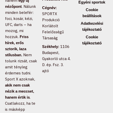
hanem
egy új
Egyéni sportok
. Nálunk
nézőpont
Cégnév:
Cookie
minden belefér:
SPORTX
beállítások
foci, kosár, kézi,
Produkció
Adatkezelési
UFC, darts – ha
Korlátolt
tájékoztató
mozog, mi
Felelősségű
hozzuk.
Friss
Cookie
Társaság
hírek, erős
tájékoztató
1106
Székhely:
sztorik, laza
Budapest,
Nem
stílusban.
Gyakorló utca 4.
tolunk rizsát, csak
D. ép. Fsz. 3.
amit tényleg
ajtó
érdemes tudni.
Sport X azoknak,
akik nem csak
nézik a meccset,
.
hanem értik is
Csatlakozz, ha te
is másképp