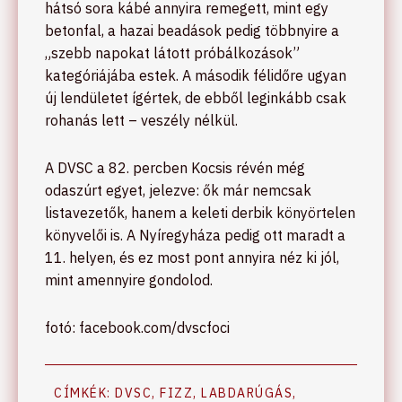
hátsó sora kábé annyira remegett, mint egy
betonfal, a hazai beadások pedig többnyire a
„szebb napokat látott próbálkozások”
kategóriájába estek. A második félidőre ugyan
új lendületet ígértek, de ebből leginkább csak
rohanás lett – veszély nélkül.
A DVSC a 82. percben Kocsis révén még
odaszúrt egyet, jelezve: ők már nemcsak
listavezetők, hanem a keleti derbik könyörtelen
könyvelői is. A Nyíregyháza pedig ott maradt a
11. helyen, és ez most pont annyira néz ki jól,
mint amennyire gondolod.
fotó: facebook.com/dvscfoci
CÍMKÉK:
DVSC
,
FIZZ
,
LABDARÚGÁS
,