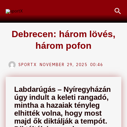
Skip
Sea
to
content
Debrecen: három lövés,
három pofon
SPORTX
NOVEMBER 29, 2025
00:46
Labdarúgás – Nyíregyházán
úgy indult a keleti rangadó,
mintha a hazaiak tényleg
elhitték volna, hogy most
majd ők diktálják a tempót.