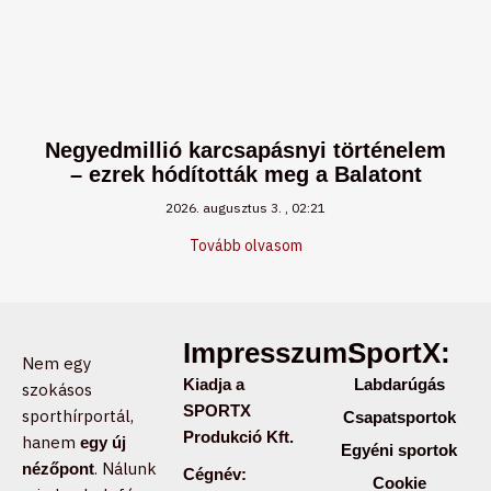
Negyedmillió karcsapásnyi történelem
– ezrek hódították meg a Balatont
2026. augusztus 3.
02:21
Tovább olvasom
Impresszum:
SportX:
Nem egy
Kiadja a
Labdarúgás
szokásos
SPORTX
sporthírportál,
Csapatsportok
Produkció Kft.
hanem
egy új
Egyéni sportok
. Nálunk
nézőpont
Cégnév:
Cookie