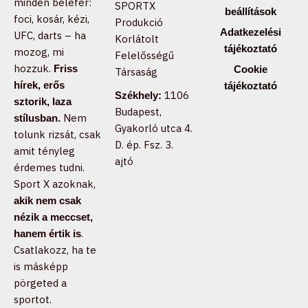
minden belefér:
SPORTX
beállítások
foci, kosár, kézi,
Produkció
Adatkezelési
UFC, darts – ha
Korlátolt
tájékoztató
mozog, mi
Felelősségű
hozzuk.
Friss
Cookie
Társaság
hírek, erős
tájékoztató
1106
Székhely:
sztorik, laza
Budapest,
Nem
stílusban.
Gyakorló utca 4.
tolunk rizsát, csak
D. ép. Fsz. 3.
amit tényleg
ajtó
érdemes tudni.
Sport X azoknak,
akik nem csak
nézik a meccset,
.
hanem értik is
Csatlakozz, ha te
is másképp
pörgeted a
sportot.