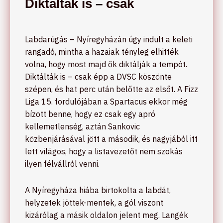
Diktálták is – csak
Labdarúgás – Nyíregyházán úgy indult a keleti
rangadó, mintha a hazaiak tényleg elhitték
volna, hogy most majd ők diktálják a tempót.
Diktálták is – csak épp a DVSC köszönte
szépen, és hat perc után belőtte az elsőt. A Fizz
Liga 15. fordulójában a Spartacus ekkor még
bízott benne, hogy ez csak egy apró
kellemetlenség, aztán Sankovic
közbenjárásával jött a második, és nagyjából itt
lett világos, hogy a listavezetőt nem szokás
ilyen félvállról venni.
A Nyíregyháza hiába birtokolta a labdát,
helyzetek jöttek-mentek, a gól viszont
kizárólag a másik oldalon jelent meg. Langék