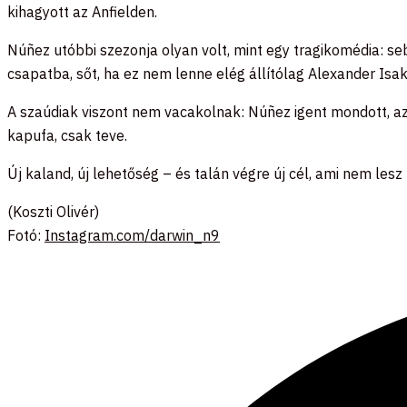
kihagyott az Anfielden.
Núñez utóbbi szezonja olyan volt, mint egy tragikomédia: seb
csapatba, sőt, ha ez nem lenne elég állítólag Alexander Isak
A szaúdiak viszont nem vacakolnak: Núñez igent mondott, az or
kapufa, csak teve.
Új kaland, új lehetőség – és talán végre új cél, ami nem les
(Koszti Olivér)
Fotó:
Instagram.com/darwin_n9