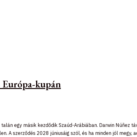
az Európa-kupán
alán egy másik kezdődik Szaúd-Arábiában. Darwin Núñez távozik
len. A szerződés 2028 júniusáig szól, és ha minden jól megy, a