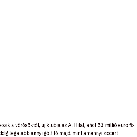
 a vörösöktől, új klubja az Al Hilal, ahol 53 millió euró fix
ddig legalább annyi gólt lő majd, mint amennyi ziccert