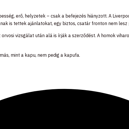
esség, erő, helyzetek – csak a befejezés hiányzott. A Liverpo
nak is tettek ajánlatokat, egy biztos, csatár fronton nem lesz
vosi vizsgálat után alá is írják a szerződést. A homok viharok
z más, mint a kapu, nem pedig a kapufa.