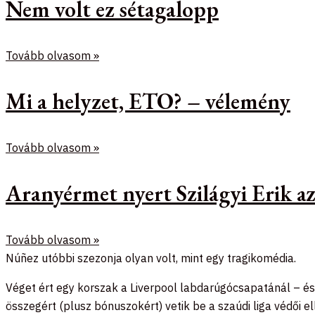
Nem volt ez sétagalopp
Tovább olvasom »
Mi a helyzet, ETO? – vélemény
Tovább olvasom »
Aranyérmet nyert Szilágyi Erik 
Tovább olvasom »
Núñez utóbbi szezonja olyan volt, mint egy tragikomédia.
Véget ért egy korszak a Liverpool labdarúgócsapatánál – és t
összegért (plusz bónuszokért) vetik be a szaúdi liga védői el