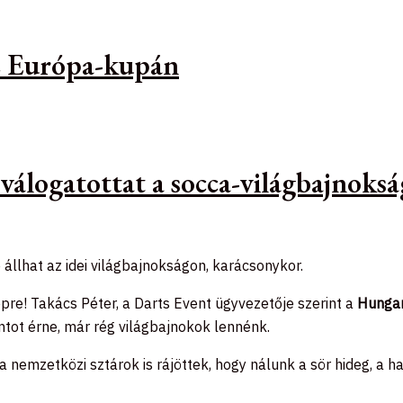
az Európa-kupán
 válogatottat a socca-világbajnoks
 állhat az idei világbajnokságon, karácsonykor.
re! Takács Péter, a Darts Event ügyvezetője szerint a
Hungar
ontot érne, már rég világbajnokok lennénk.
emzetközi sztárok is rájöttek, hogy nálunk a sör hideg, a hang