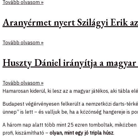
Tovább olvasom »
Aranyérmet nyert Szilágyi Erik 
Tovább olvasom »
Huszty Dániel irányítja a magyar
Tovább olvasom »
Hamarosan kiderül, ki lesz az a magyar játékos, aki tábla elé
Budapest végérvényesen felkerült a nemzetközi darts-térkép
ünnep” is lett – és valljuk be, ha a közönség hangereje is p
A három nap alatt több mint 25 ezren tomboltak, miközben a n
profi, kiszámítható –
olyan, mint egy jó tripla húsz
.