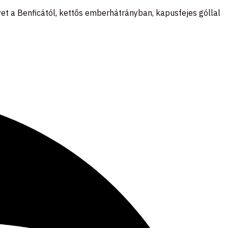
yet a Benficától, kettős emberhátrányban, kapusfejes góllal