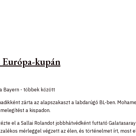
az Európa-kupán
 a Bayern - többek között
madikként zárta az alapszakaszt a labdarúgó BL-ben. Mohamed 
melegítést a kispadon.
tézte el a Sallai Rolandot jobbhátvédként futtató Galatasaray
zázalékos mérleggel végzett az élen, és történelmet írt, most