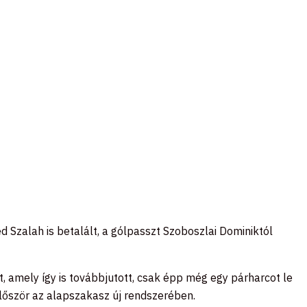
Szalah is betalált, a gólpasszt Szoboszlai Dominiktól
t, amely így is továbbjutott, csak épp még egy párharcot le
 először az alapszakasz új rendszerében.