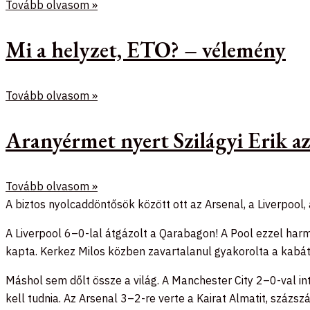
Tovább olvasom »
Mi a helyzet, ETO? – vélemény
Tovább olvasom »
Aranyérmet nyert Szilágyi Erik 
Tovább olvasom »
A biztos nyolcaddöntősök között ott az Arsenal, a Liverpool,
A Liverpool 6–0-lal átgázolt a Qarabagon! A Pool ezzel har
kapta. Kerkez Milos közben zavartalanul gyakorolta a kabát
Máshol sem dőlt össze a világ. A Manchester City 2–0-val in
kell tudnia. Az Arsenal 3–2-re verte a Kairat Almatit, százs