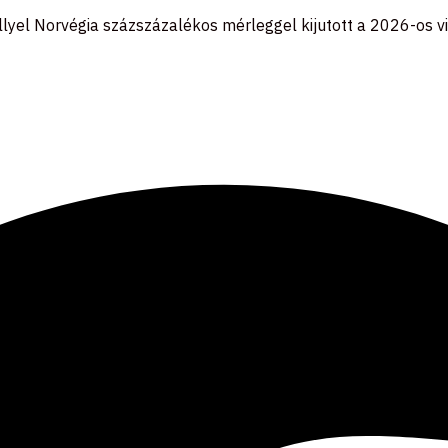
llyel Norvégia százszázalékos mérleggel kijutott a 2026-os v