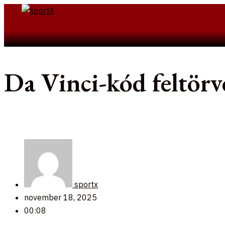
Skip
to
Search
content
Da Vinci-kód feltör
sportx
november 18, 2025
00:08