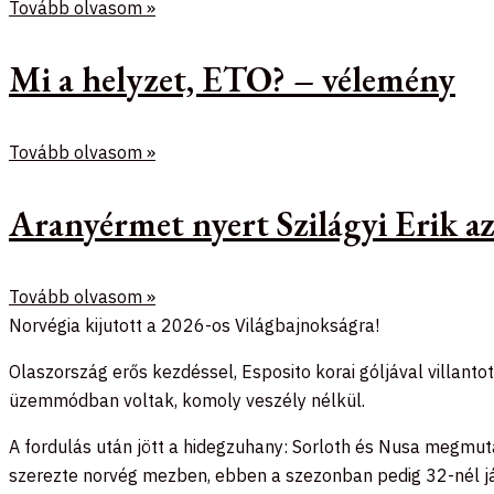
Tovább olvasom »
Mi a helyzet, ETO? – vélemény
Tovább olvasom »
Aranyérmet nyert Szilágyi Erik 
Tovább olvasom »
Norvégia kijutott a 2026-os Világbajnokságra!
Olaszország erős kezdéssel, Esposito korai góljával villan
üzemmódban voltak, komoly veszély nélkül.
A fordulás után jött a hidegzuhany: Sorloth és Nusa megmut
szerezte norvég mezben, ebben a szezonban pedig 32-nél j