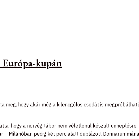
az Európa-kupán
totta meg, hogy akár még a kilencgólos csodát is megpróbálha
atta, hogy a norvég tábor nem véletlenül készült ünneplésre.
ár – Milánóban pedig két perc alatt duplázott Donnarummán