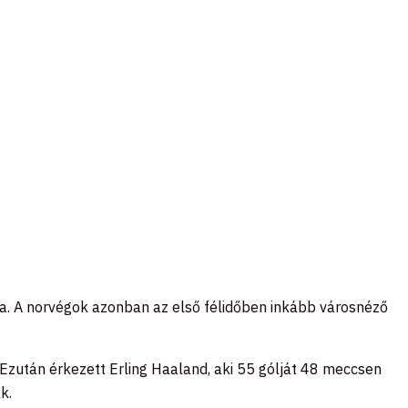
tja. A norvégok azonban az első félidőben inkább városnéző
 Ezután érkezett Erling Haaland, aki 55 gólját 48 meccsen
ak.