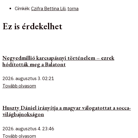
Címkék:
Czifra Bettina Lili
,
torna
Ez is érdekelhet
Negyedmillió karcsapásnyi történelem – ezrek
hódították meg a Balatont
2026. augusztus 3.
02:21
Tovább olvasom
Huszty Dániel irányítja a magyar válogatottat a socca-
világbajnokságon
2026. augusztus 4.
23:46
Tovább olvasom