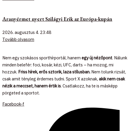
Aranyérmet nyert Szilágyi Erik az Európa-kupán
2026. augusztus 4.
23:48
Tovább olvasom
Nem egy szokásos sporthírportál, hanem
egy új nézőpont
. Nálunk
minden belefér: foci, kosár, kézi, UFC, darts – ha mozog, mi
hozzuk.
Friss hírek, erős sztorik, laza stílusban.
Nem tolunk rizsát,
csak amit tényleg érdemes tudni. Sport X azoknak,
akik nem csak
nézik a meccset, hanem értik is
. Csatlakozz, ha te is másképp
pörgeted a sportot.
Facebook-f