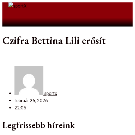
Skip
to
Search
content
Czifra Bettina Lili erősít
sportx
február 26, 2026
22:05
Legfrissebb híreink