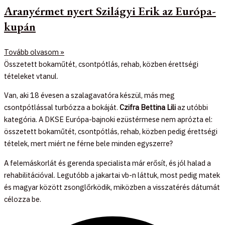
Aranyérmet nyert Szilágyi Erik az Európa-
kupán
Tovább olvasom »
Összetett bokaműtét, csontpótlás, rehab, közben érettségi
tételeket vtanul.
Van, aki 18 évesen a szalagavatóra készül, más meg
csontpótlással turbózza a bokáját.
Czifra Bettina Lili
az utóbbi
kategória. A DKSE Európa-bajnoki ezüstérmese nem aprózta el:
összetett bokaműtét, csontpótlás, rehab, közben pedig érettségi
tételek, mert miért ne férne bele minden egyszerre?
A felemáskorlát és gerenda specialista már erősít, és jól halad a
rehabilitációval. Legutóbb a jakartai vb-n láttuk, most pedig matek
és magyar között zsonglőrködik, miközben a visszatérés dátumát
célozza be.