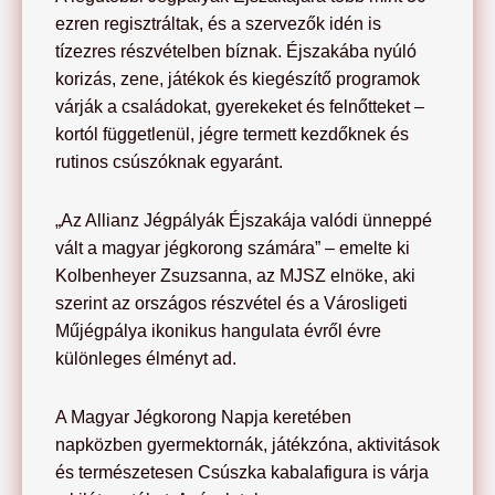
ezren regisztráltak, és a szervezők idén is
tízezres részvételben bíznak. Éjszakába nyúló
korizás, zene, játékok és kiegészítő programok
várják a családokat, gyerekeket és felnőtteket –
kortól függetlenül, jégre termett kezdőknek és
rutinos csúszóknak egyaránt.
„Az Allianz Jégpályák Éjszakája valódi ünneppé
vált a magyar jégkorong számára” – emelte ki
Kolbenheyer Zsuzsanna, az MJSZ elnöke, aki
szerint az országos részvétel és a Városligeti
Műjégpálya ikonikus hangulata évről évre
különleges élményt ad.
A Magyar Jégkorong Napja keretében
napközben gyermektornák, játékzóna, aktivitások
és természetesen Csúszka kabalafigura is várja