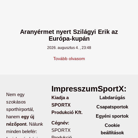
Aranyérmet nyert Szilágyi Erik az
Európa-kupán
2026. augusztus 4.
23:48
Tovább olvasom
Impresszum:
SportX:
Nem egy
Kiadja a
Labdarúgás
szokásos
SPORTX
Csapatsportok
sporthírportál,
Produkció Kft.
Egyéni sportok
hanem
egy új
Cégnév:
nézőpont
. Nálunk
Cookie
SPORTX
minden belefér:
beállítások
Produkció