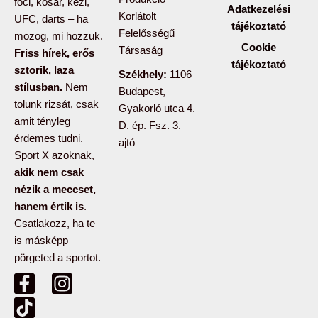
foci, kosár, kézi,
Adatkezelési
Korlátolt
UFC, darts – ha
tájékoztató
Felelősségű
mozog, mi hozzuk.
Cookie
Társaság
Friss hírek, erős
tájékoztató
sztorik, laza
Székhely:
1106
stílusban.
Nem
Budapest,
tolunk rizsát, csak
Gyakorló utca 4.
amit tényleg
D. ép. Fsz. 3.
érdemes tudni.
ajtó
Sport X azoknak,
akik nem csak
nézik a meccset,
hanem értik is
.
Csatlakozz, ha te
is másképp
pörgeted a sportot.
F
T
I
a
i
n
c
k
s