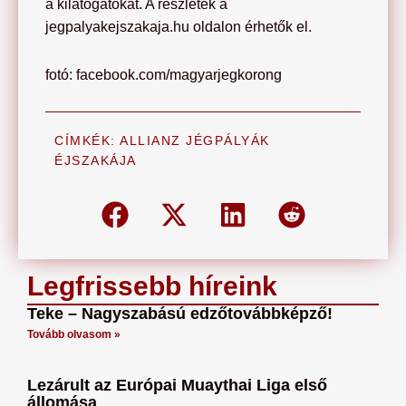
a kilátogatókat. A részletek a
jegpalyakejszakaja.hu oldalon érhetők el.
fotó: facebook.com/magyarjegkorong
CÍMKÉK:
ALLIANZ JÉGPÁLYÁK
ÉJSZAKÁJA
Legfrissebb híreink
Teke – Nagyszabású edzőtovábbképző!
Tovább olvasom »
Lezárult az Európai Muaythai Liga első
állomása