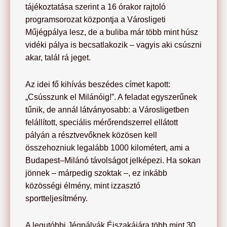
tájékoztatása szerint a 16 órakor rajtoló
programsorozat központja a Városligeti
Műjégpálya lesz, de a buliba már több mint húsz
vidéki pálya is becsatlakozik – vagyis aki csúszni
akar, talál rá jeget.
Az idei fő kihívás beszédes címet kapott:
„Csússzunk el Milánóig!”. A feladat egyszerűnek
tűnik, de annál látványosabb: a Városligetben
felállított, speciális mérőrendszerrel ellátott
pályán a résztvevőknek közösen kell
összehozniuk legalább 1000 kilométert, ami a
Budapest–Milánó távolságot jelképezi. Ha sokan
jönnek – márpedig szoktak –, ez inkább
közösségi élmény, mint izzasztó
sportteljesítmény.
A legutóbbi Jégpályák Éjszakájára több mint 30