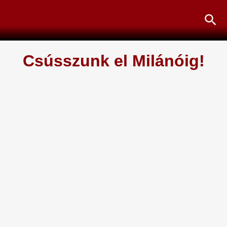
Skip
Sea
to
content
Csússzunk el Milánóig!