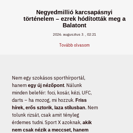
Negyedmillió karcsapásnyi
történelem – ezrek hódították meg a
Balatont
2026. augusztus 3.
02:21
Tovább olvasom
Nem egy szokásos sporthírportál,
hanem
. Nálunk
egy új nézőpont
minden belefér: foci, kosár, kézi, UFC,
darts – ha mozog, mi hozzuk.
Friss
Nem
hírek, erős sztorik, laza stílusban.
tolunk rizsát, csak amit tényleg
érdemes tudni. Sport X azoknak,
akik
nem csak nézik a meccset, hanem