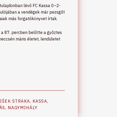
 tulajdonban lévő FC Kassa 0–2-
rdulójában a vendégek már pezsgőt
aiak más forgatókönyvet írtak.
ić a 87. percben belőtte a győztes
meccsén máris életet, lendületet
IŠEK STRAKA
,
KASSA
,
ÁS
,
NAGYMIHÁLY