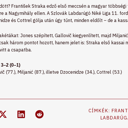
dött? František Straka edző első meccsén a magyar többségi
-re a Nagymihály ellen. A Szlovák Labdarúgó Niké Liga 11. fo
idze és Cottrel gólja után úgy tűnt, minden eldőlt – de a kass
akétákat: Jones szépített, Gallovič kiegyenlített, majd Miljan
csak három pontot hozott, hanem jelet is: Straka első kassai 
vitt a csapatba.
3–2 (0–1)
č (77.), Miljanić (87.), illetve Dzocenidze (34.), Cottrel (53.)
CÍMKÉK:
FRANT
LABDARÚG