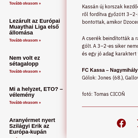
Tovább olvasom »
Kassán új korszak kezdő
ről fordítva győzött 3–2
Lezárult az Európai
bontottak, amikor Dzocen
Muaythai Liga első
állomása
A cserék beindították a r
Tovább olvasom »
gólt. A 3–2-es siker nem
és egy jó adag karaktert 
Nem volt ez
sétagalopp
FC Kassa – Nagymihály 
Tovább olvasom »
Gólok: Jones (68.), Gallovi
Mi a helyzet, ETO? –
fotó: Tomas CICOŇ
vélemény
Tovább olvasom »
Aranyérmet nyert
Szilágyi Erik az
Európa-kupán