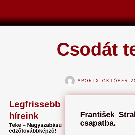
Skip
to
content
Csodát t
SPORTX
OKTÓBER 20
Legfrissebb
František Stra
híreink
csapatba.
Teke – Nagyszabású
edzőtovábbképző!