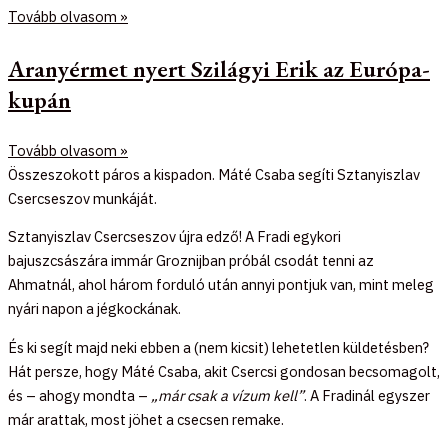
Tovább olvasom »
Aranyérmet nyert Szilágyi Erik az Európa-
kupán
Tovább olvasom »
Összeszokott páros a kispadon. Máté Csaba segíti Sztanyiszlav
Csercseszov munkáját.
Sztanyiszlav Csercseszov újra edző! A Fradi egykori
bajuszcsászára immár Groznijban próbál csodát tenni az
Ahmatnál, ahol három forduló után annyi pontjuk van, mint meleg
nyári napon a jégkockának.
És ki segít majd neki ebben a (nem kicsit) lehetetlen küldetésben?
Hát persze, hogy Máté Csaba, akit Csercsi gondosan becsomagolt,
és – ahogy mondta –
„már csak a vízum kell”
. A Fradinál egyszer
már arattak, most jöhet a csecsen remake.