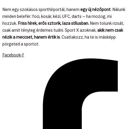
Nem egy szokásos sporthírportál, hanem
egy új nézőpont
. Nálunk
minden belefér: foci, kosár, kézi, UFC, darts – ha mozog, mi
hozzuk.
Friss hírek, erős sztorik, laza stílusban.
Nem tolunk rizsát,
csak amit tényleg érdemes tudni. Sport X azoknak,
akik nem csak
nézik a meccset, hanem értik is
. Csatlakozz, ha te is másképp
pörgeted a sportot.
Facebook-f