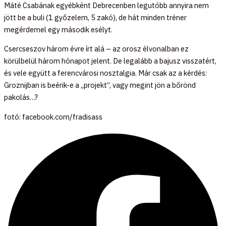
Máté Csabának egyébként Debrecenben legutóbb annyira nem
jött be a buli (1 győzelem, 5 zakó), de hát minden tréner
megérdemel egy második esélyt.
Csercseszov három évre írt alá – az orosz élvonalban ez
körülbelül három hónapot jelent. De legalább a bajusz visszatért,
és vele együtt a ferencvárosi nosztalgia. Már csak az a kérdés:
Groznijban is beérik-e a „projekt”, vagy megint jön a bőrönd
pakolás…?
fotó: facebook.com/fradisass