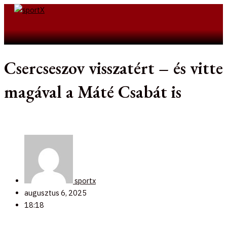
Skip
to
Search
content
Csercseszov visszatért – és vitte
magával a Máté Csabát is
sportx
augusztus 6, 2025
18:18