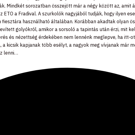
lták. Mindkét sorozatban összejött már a négy között az, am
 ETO a Fradival. A szurkolók nagyjából tudják, hogy ilyen es
an fiesztára használható általában. Korábban akadtak olyan 
vített golyókról, amikor a sorsoló a tapintás után érzi, mit ke
verés és nézettség érdekében nem lennénk meglepve, ha itt-ott 
na, a kicsik kapjanak több esélyt, a nagyok meg vívjanak már m
sz lenni…