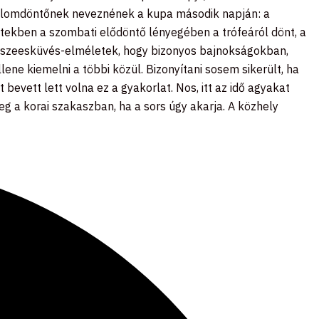
it álomdöntőnek neveznének a kupa második napján: a
etekben a szombati elődöntő lényegében a trófeáról dönt, a
összeesküvés-elméletek, hogy bizonyos bajnokságokban,
llene kiemelni a többi közül. Bizonyítani sosem sikerült, ha
bevett lett volna ez a gyakorlat. Nos, itt az idő agyakat
eg a korai szakaszban, ha a sors úgy akarja. A közhely