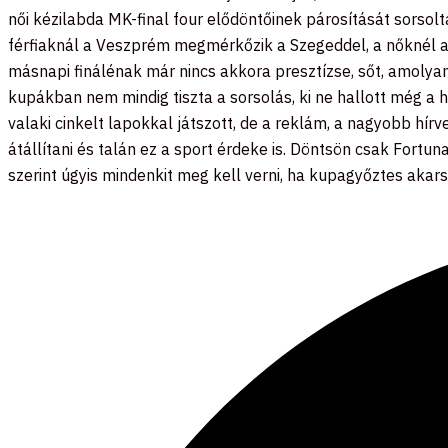
női kézilabda MK-final four elődöntőinek párosítását sorso
férfiaknál a Veszprém megmérkőzik a Szegeddel, a nőknél az
másnapi finálénak már nincs akkora presztízse, sőt, amoly
kupákban nem mindig tiszta a sorsolás, ki ne hallott még a he
valaki cinkelt lapokkal játszott, de a reklám, a nagyobb hír
átállítani és talán ez a sport érdeke is. Döntsön csak Fortu
szerint úgyis mindenkit meg kell verni, ha kupagyőztes akar