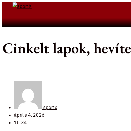
Skip
to
Search
content
Cinkelt lapok, hevít
sportx
április 4, 2026
10:34