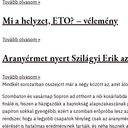
Tovább olvasom »
Mi a helyzet, ETO? – vélemény
Tovább olvasom »
Aranyérmet nyert Szilágyi Erik 
Tovább olvasom »
Mindkét sorozatban összejött már a négy között az, amit 
Szombaton és vasárnap Sopron ad otthont a női kosárlabda 
finálé is, hiszen a házigazdák a bajnokság alapszakaszának 
papíron sokkal gyengébb, ezért a szombati erőpróba lesz az
rendszer, hogy a legjobb csapatok tényleg csak az aranymér
elérését is hatalmas eredménynek tartják, és néha hisznek 