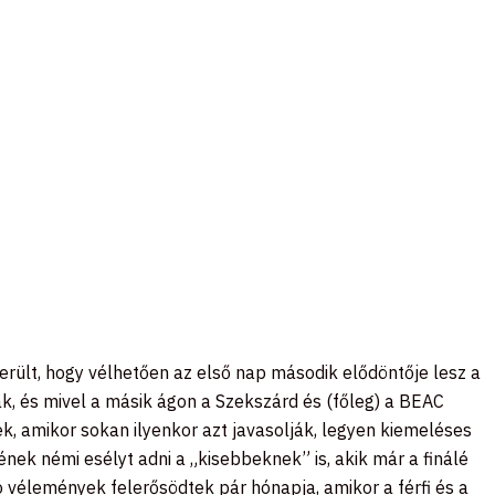
rült, hogy vélhetően az első nap második elődöntője lesz a
k, és mivel a másik ágon a Szekszárd és (főleg) a BEAC
, amikor sokan ilyenkor azt javasolják, legyen kiemeléses
ek némi esélyt adni a „kisebbeknek” is, akik már a finálé
 vélemények felerősödtek pár hónapja, amikor a férfi és a