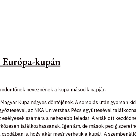
az Európa-kupán
álomdöntőnek neveznének a kupa második napján.
Magyar Kupa négyes döntőjének. A sorsolás után gyorsan kide
győztesével, az NKA Universitas Pécs együttesével találkozna
 esélyesek számára a nehezebb feladat. A viták ott kezdődnek
kőzésen találkozhassanak. Igen ám, de mások pedig szeretnén
a csodában is, hogy akár megnyerhetik a kupát. A szembenálló