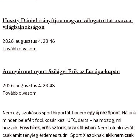
Huszty Dániel irányítja a magyar válogatottat a socca-
világbajnokságon
2026. augusztus 4.
23:46
Tovább olvasom
Aranyérmet nyert Szilágyi Erik az Európa-kupán
2026. augusztus 4.
23:48
Tovább olvasom
Nem egy szokásos sporthírportál, hanem
egy új nézőpont
. Nálunk
minden belefér: foci, kosár, kézi, UFC, darts – ha mozog, mi
hozzuk.
Friss hírek, erős sztorik, laza stílusban.
Nem tolunk rizsát,
csak amit tényleg érdemes tudni. Sport X azoknak,
akik nem csak