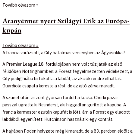
Tovább olvasom »
Aranyérmet nyert Szilágyi Erik az Európa-
kupán
Tovább olvasom »
A francia varázsolt, a City hatalmas versenyben az Ágyúsokkal!
A Premier League 18. fordulójában nem volt tűzijáték az első
félidőben Nottinghamben: a Forest fegyelmezetten védekezett, a
City pedig hiába birtokolta a labdát, az akciók rendre elhaltak.
Guardiola csapata kereste a rést, de az ajtó zárva maradt.
A szünet után viszont gyorsan fordult a kocka. Cherki pazar
passzal ugratta ki Reijnderst, aki higgadtan gurított a kapuba. A
francia karmester ezután kapufát is lőtt, ám a Forest egy eladott
labdából egyenlített: Hutchinson használt ki egy kontrát.
A hajrában Foden helyzete még kimaradt, de a 83. percben eldőlt a