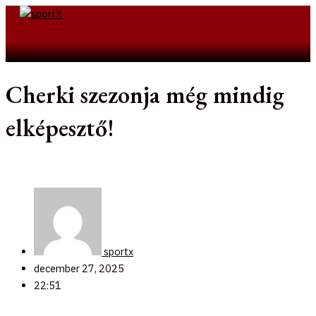
Skip
to
Search
content
Cherki szezonja még mindig
elképesztő!
sportx
december 27, 2025
22:51