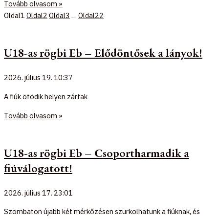
Tovább olvasom »
Oldal
1
Oldal
2
Oldal
3
…
Oldal
22
U18-as rögbi Eb – Elődöntősek a lányok!
2026. július 19.
10:37
A fiúk ötödik helyen zártak
Tovább olvasom »
U18-as rögbi Eb – Csoportharmadik a
fiúválogatott!
2026. július 17.
23:01
Szombaton újabb két mérkőzésen szurkolhatunk a fiúknak, és