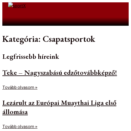
Skip
to
Search
content
Kategória: Csapatsportok
Legfrissebb híreink
Teke – Nagyszabású edzőtovábbképző!
Tovább olvasom »
Lezárult az Európai Muaythai Liga első
állomása
Tovább olvasom »