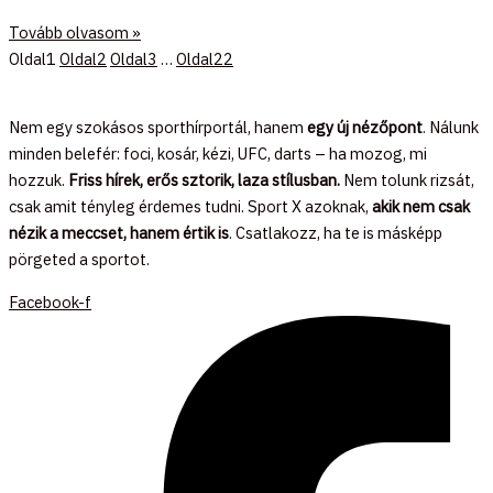
Tovább olvasom »
Oldal
1
Oldal
2
Oldal
3
…
Oldal
22
Nem egy szokásos sporthírportál, hanem
egy új nézőpont
. Nálunk
minden belefér: foci, kosár, kézi, UFC, darts – ha mozog, mi
hozzuk.
Friss hírek, erős sztorik, laza stílusban.
Nem tolunk rizsát,
csak amit tényleg érdemes tudni. Sport X azoknak,
akik nem csak
nézik a meccset, hanem értik is
. Csatlakozz, ha te is másképp
pörgeted a sportot.
Facebook-f