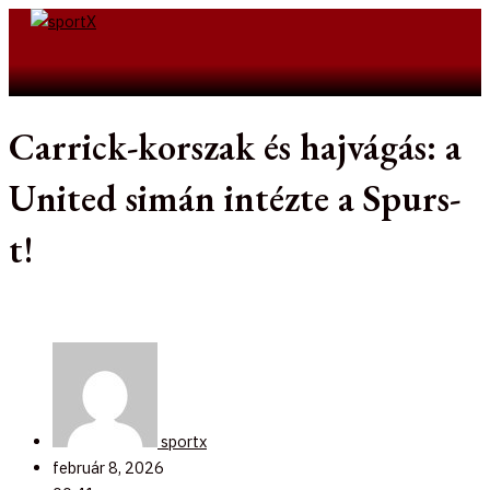
Skip
to
Search
content
Carrick-korszak és hajvágás: a
United simán intézte a Spurs-
t!
sportx
február 8, 2026