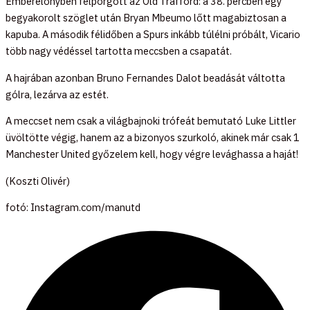
Emberelőnyben felpörgött az Old Trafford: a 38. percben egy
begyakorolt szöglet után Bryan Mbeumo lőtt magabiztosan a
kapuba. A második félidőben a Spurs inkább túlélni próbált, Vicario
több nagy védéssel tartotta meccsben a csapatát.
A hajrában azonban Bruno Fernandes Dalot beadását váltotta
gólra, lezárva az estét.
A meccset nem csak a világbajnoki trófeát bemutató Luke Littler
üvöltötte végig, hanem az a bizonyos szurkoló, akinek már csak 1
Manchester United győzelem kell, hogy végre levághassa a haját!
(Koszti Olivér)
fotó: Instagram.com/manutd