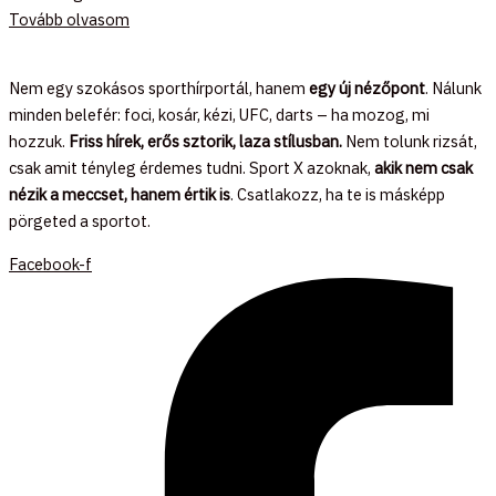
Tovább olvasom
Nem egy szokásos sporthírportál, hanem
egy új nézőpont
. Nálunk
minden belefér: foci, kosár, kézi, UFC, darts – ha mozog, mi
hozzuk.
Friss hírek, erős sztorik, laza stílusban.
Nem tolunk rizsát,
csak amit tényleg érdemes tudni. Sport X azoknak,
akik nem csak
nézik a meccset, hanem értik is
. Csatlakozz, ha te is másképp
pörgeted a sportot.
Facebook-f