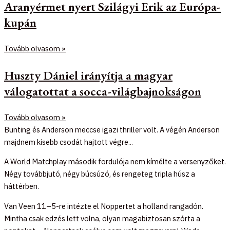
Aranyérmet nyert Szilágyi Erik az Európa-
kupán
Tovább olvasom »
Huszty Dániel irányítja a magyar
válogatottat a socca-világbajnokságon
Tovább olvasom »
Bunting és Anderson meccse igazi thriller volt. A végén Anderson
majdnem kisebb csodát hajtott végre...
A World Matchplay második fordulója nem kímélte a versenyzőket.
Négy továbbjutó, négy búcsúzó, és rengeteg tripla húsz a
háttérben.
Van Veen 11–5-re intézte el Noppertet a holland rangadón.
Mintha csak edzés lett volna, olyan magabiztosan szórta a