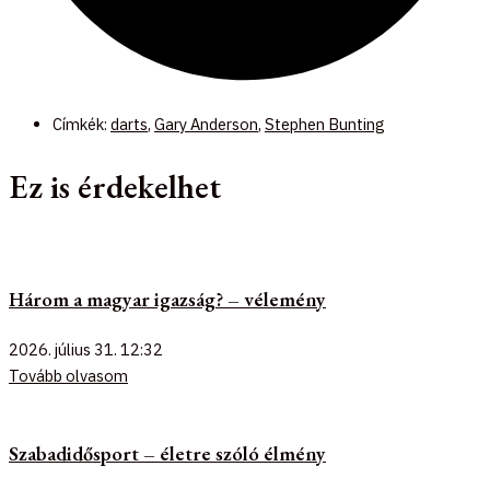
Címkék:
darts
,
Gary Anderson
,
Stephen Bunting
Ez is érdekelhet
Három a magyar igazság? – vélemény
2026. július 31.
12:32
Tovább olvasom
Szabadidősport – életre szóló élmény