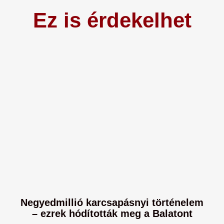
Ez is érdekelhet
Negyedmillió karcsapásnyi történelem
– ezrek hódították meg a Balatont