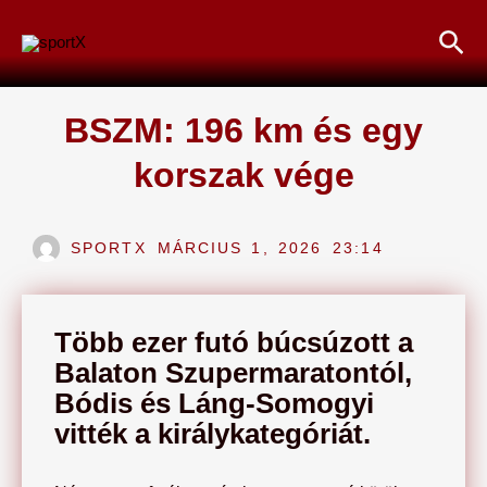
Skip
Sea
to
content
BSZM: 196 km és egy
korszak vége
SPORTX
MÁRCIUS 1, 2026
23:14
Több ezer futó búcsúzott a
Balaton Szupermaratontól,
Bódis és Láng-Somogyi
vitték a királykategóriát.