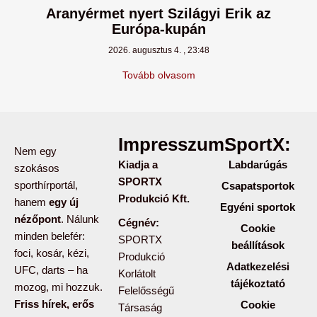
Aranyérmet nyert Szilágyi Erik az
Európa-kupán
2026. augusztus 4.
23:48
Tovább olvasom
Impresszum:
SportX:
Nem egy
Kiadja a
Labdarúgás
szokásos
SPORTX
sporthírportál,
Csapatsportok
Produkció Kft.
hanem
egy új
Egyéni sportok
nézőpont
. Nálunk
Cégnév:
Cookie
minden belefér:
SPORTX
beállítások
foci, kosár, kézi,
Produkció
Adatkezelési
UFC, darts – ha
Korlátolt
tájékoztató
mozog, mi hozzuk.
Felelősségű
Friss hírek, erős
Cookie
Társaság