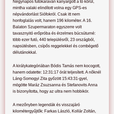
Négynapos futókaraván kanyargott a tó körül,
mintha valaki elindított volna egy GPS-es
népvándorlást Siófokról. Csak itt nem
honfoglalás volt, hanem 196 kilométer. A 16.
Balaton Szupermaraton egyszerre volt
tavasznyitó erőpróba és érzelmes búcsúturné:
több ezer futó, 440 településről, 23 országból,
napsütésben, csípős reggelekkel és combégető
délutánokkal.
A királykategóriában Bódis Tamás nem kocogott,
hanem odatette: 12:31:17 órát teljesített. A nőknél
Láng-Somogyi Zita győzött 15:43:31-gyel,
mögötte Maráz Zsuzsanna és Stefanovits Anna
is bizonyította, hogy az ultra nem hobbikör.
A mezőnyben legendák és visszajáró
kilométergyűjtők: Farkas László, Kollár Zoltán,