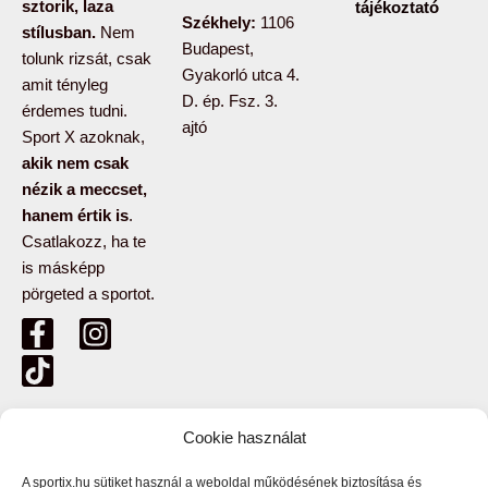
sztorik, laza
tájékoztató
Székhely:
1106
stílusban.
Nem
Budapest,
tolunk rizsát, csak
Gyakorló utca 4.
amit tényleg
D. ép. Fsz. 3.
érdemes tudni.
ajtó
Sport X azoknak,
akik nem csak
nézik a meccset,
hanem értik is
.
Csatlakozz, ha te
is másképp
pörgeted a sportot.
F
T
I
a
i
n
c
k
s
e
t
t
b
o
a
Copyright © 2026 SPORTX Produkció Kft.
Cookie használat
o
k
g
o
r
A sportix.hu sütiket használ a weboldal működésének biztosítása és