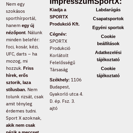
Impresszum:
SportX:
Nem egy
Kiadja a
Labdarúgás
szokásos
SPORTX
sporthírportál,
Csapatsportok
Produkció Kft.
hanem
egy új
Egyéni sportok
. Nálunk
nézőpont
Cégnév:
Cookie
minden belefér:
SPORTX
beállítások
foci, kosár, kézi,
Produkció
Adatkezelési
UFC, darts – ha
Korlátolt
tájékoztató
mozog, mi
Felelősségű
hozzuk.
Friss
Cookie
Társaság
hírek, erős
tájékoztató
1106
Székhely:
sztorik, laza
Budapest,
Nem
stílusban.
Gyakorló utca 4.
tolunk rizsát, csak
D. ép. Fsz. 3.
amit tényleg
ajtó
érdemes tudni.
Sport X azoknak,
akik nem csak
nézik a meccset,