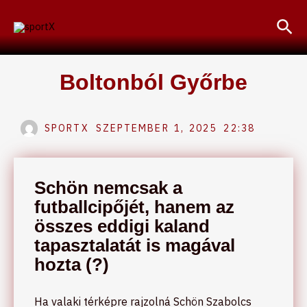
Skip
Sea
to
content
Boltonból Győrbe
SPORTX
SZEPTEMBER 1, 2025
22:38
Schön nemcsak a
futballcipőjét, hanem az
összes eddigi kaland
tapasztalatát is magával
hozta (?)
Ha valaki térképre rajzolná Schön Szabolcs