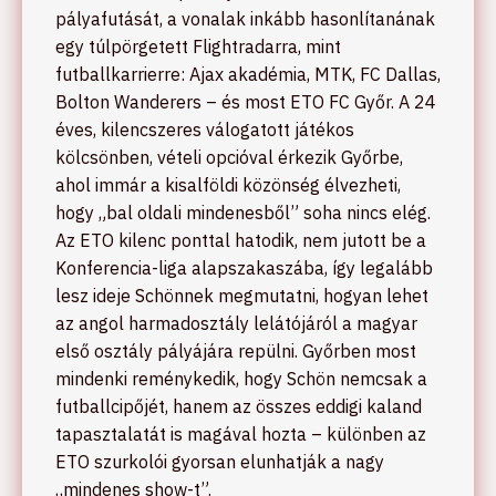
pályafutását, a vonalak inkább hasonlítanának
egy túlpörgetett Flightradarra, mint
futballkarrierre: Ajax akadémia, MTK, FC Dallas,
Bolton Wanderers – és most ETO FC Győr. A 24
éves, kilencszeres válogatott játékos
kölcsönben, vételi opcióval érkezik Győrbe,
ahol immár a kisalföldi közönség élvezheti,
hogy „bal oldali mindenesből” soha nincs elég.
Az ETO kilenc ponttal hatodik, nem jutott be a
Konferencia-liga alapszakaszába, így legalább
lesz ideje Schönnek megmutatni, hogyan lehet
az angol harmadosztály lelátójáról a magyar
első osztály pályájára repülni. Győrben most
mindenki reménykedik, hogy Schön nemcsak a
futballcipőjét, hanem az összes eddigi kaland
tapasztalatát is magával hozta – különben az
ETO szurkolói gyorsan elunhatják a nagy
„mindenes show-t”.