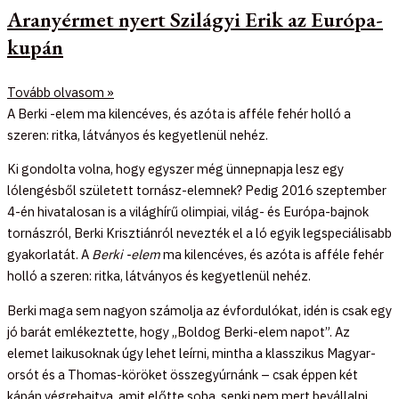
Aranyérmet nyert Szilágyi Erik az Európa-
kupán
Tovább olvasom »
A Berki -elem ma kilencéves, és azóta is afféle fehér holló a
szeren: ritka, látványos és kegyetlenül nehéz.
Ki gondolta volna, hogy egyszer még ünnepnapja lesz egy
lólengésből született tornász-elemnek? Pedig 2016 szeptember
4-én hivatalosan is a világhírű olimpiai, világ- és Európa-bajnok
tornászról, Berki Krisztiánról nevezték el a ló egyik legspeciálisabb
gyakorlatát. A
Berki -elem
ma kilencéves, és azóta is afféle fehér
holló a szeren: ritka, látványos és kegyetlenül nehéz.
Berki maga sem nagyon számolja az évfordulókat, idén is csak egy
jó barát emlékeztette, hogy „Boldog Berki-elem napot”. Az
elemet laikusoknak úgy lehet leírni, mintha a klasszikus Magyar-
orsót és a Thomas-köröket összegyúrnánk – csak éppen két
kápán végrehajtva, amit előtte soha, senki nem mert bevállalni.