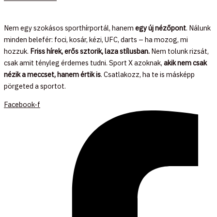
Nem egy szokásos sporthírportál, hanem
egy új nézőpont
. Nálunk
minden belefér: foci, kosár, kézi, UFC, darts – ha mozog, mi
hozzuk.
Friss hírek, erős sztorik, laza stílusban.
Nem tolunk rizsát,
csak amit tényleg érdemes tudni. Sport X azoknak,
akik nem csak
nézik a meccset, hanem értik is
. Csatlakozz, ha te is másképp
pörgeted a sportot.
Facebook-f