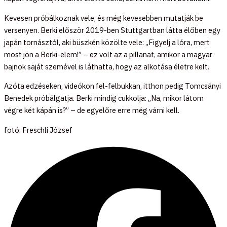
Kevesen próbálkoznak vele, és még kevesebben mutatják be
versenyen. Berki először 2019-ben Stuttgartban látta élőben egy
japán tornásztól, aki büszkén közölte vele: „Figyelj a lóra, mert
most jön a Berki-elem!” – ez volt az a pillanat, amikor a magyar
bajnok saját szemével is láthatta, hogy az alkotása életre kelt.
Azóta edzéseken, videókon fel-felbukkan, itthon pedig Tomcsányi
Benedek próbálgatja. Berki mindig cukkolja: „Na, mikor látom
végre két kápán is?” – de egyelőre erre még várni kell.
fotó: Freschli József