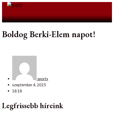
Skip
to
Search
content
Boldog Berki-Elem napot!
sportx
szeptember 4, 2025
18:18
Legfrissebb híreink