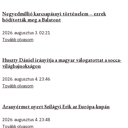
Negyedmillió karcsapásnyi történelem – ezrek
hódították meg a Balatont
2026. augusztus 3.
02:21
Tovább olvasom
Huszty Dániel irányítja a magyar válogatottat a socca-
világbajnokságon
2026. augusztus 4.
23:46
Tovább olvasom
Aranyérmet nyert Szilágyi Erik az Európa-kupán
2026. augusztus 4.
23:48
Tovább olvasom