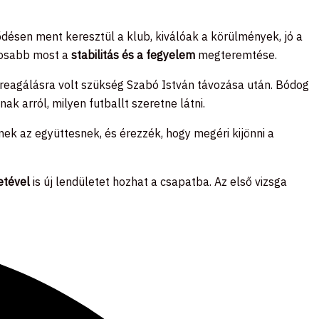
désen ment keresztül a klub, kiválóak a körülmények, jó a
ntosabb most a
stabilitás és a fegyelem
megteremtése.
s reagálásra volt szükség Szabó István távozása után. Bódog
k arról, milyen futballt szeretne látni.
nnek az együttesnek, és érezzék, hogy megéri kijönni a
etével
is új lendületet hozhat a csapatba. Az első vizsga