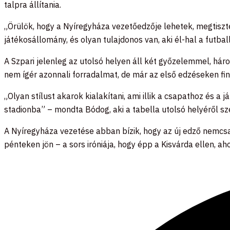
talpra állítania.
„Örülök, hogy a Nyíregyháza vezetőedzője lehetek, megtiszt
játékosállomány, és olyan tulajdonos van, aki él-hal a futbal
A Szpari jelenleg az utolsó helyen áll két győzelemmel, há
nem ígér azonnali forradalmat, de már az első edzéseken fino
„Olyan stílust akarok kialakítani, ami illik a csapathoz és a
stadionba” – mondta Bódog, aki a tabella utolsó helyéről sz
A Nyíregyháza vezetése abban bízik, hogy az új edző nemc
pénteken jön – a sors iróniája, hogy épp a Kisvárda ellen, a