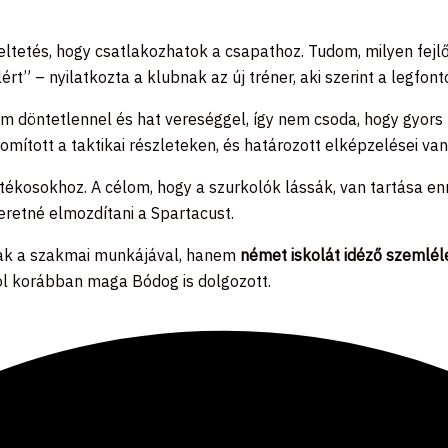
eltetés, hogy csatlakozhatok a csapathoz. Tudom, milyen fejlő
lért” – nyilatkozta a klubnak az új tréner, aki szerint a legfo
rom döntetlennel és hat vereséggel, így nem csoda, hogy gyor
mított a taktikai részleteken, és határozott elképzelései vanna
 játékosokhoz. A célom, hogy a szurkolók lássák, van tartása e
eretné elmozdítani a Spartacust.
sak a szakmai munkájával, hanem
német iskolát idéző szemlél
hol korábban maga Bódog is dolgozott.