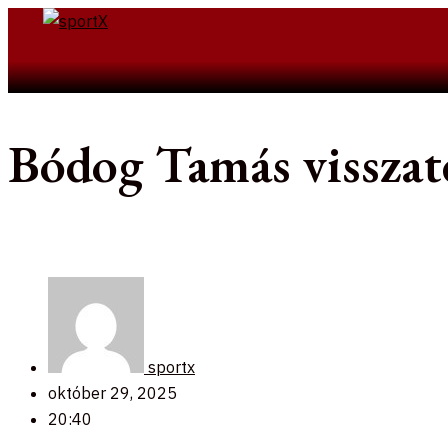
Skip
to
Search
content
Bódog Tamás visszat
sportx
október 29, 2025
20:40