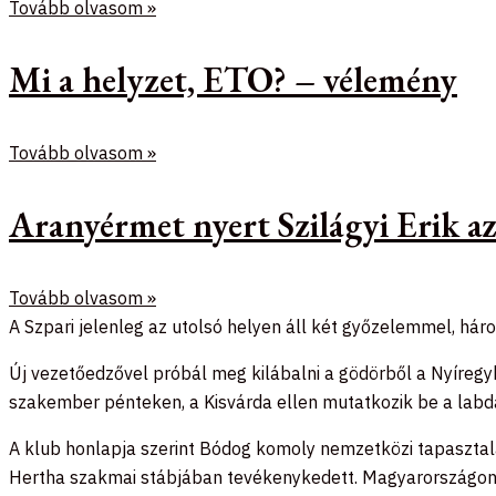
Tovább olvasom »
Mi a helyzet, ETO? – vélemény
Tovább olvasom »
Aranyérmet nyert Szilágyi Erik 
Tovább olvasom »
A Szpari jelenleg az utolsó helyen áll két győzelemmel, hár
Új vezetőedzővel próbál meg kilábalni a gödörből a Nyíregy
szakember pénteken, a Kisvárda ellen mutatkozik be a labda
A klub honlapja szerint Bódog komoly nemzetközi tapasztala
Hertha szakmai stábjában tevékenykedett. Magyarországon a 