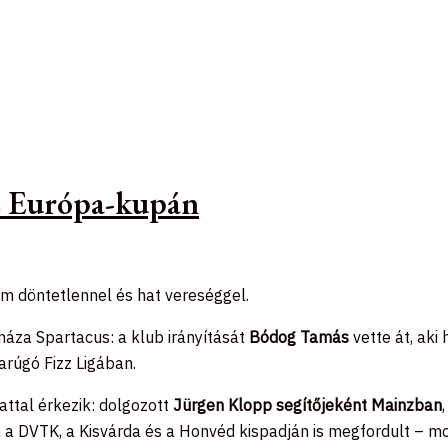
az Európa-kupán
om döntetlennel és hat vereséggel.
háza Spartacus: a klub irányítását
Bódog Tamás
vette át, aki
rúgó Fizz Ligában.
ttal érkezik: dolgozott
Jürgen Klopp segítőjeként Mainzban
DVTK, a Kisvárda és a Honvéd kispadján is megfordult – most