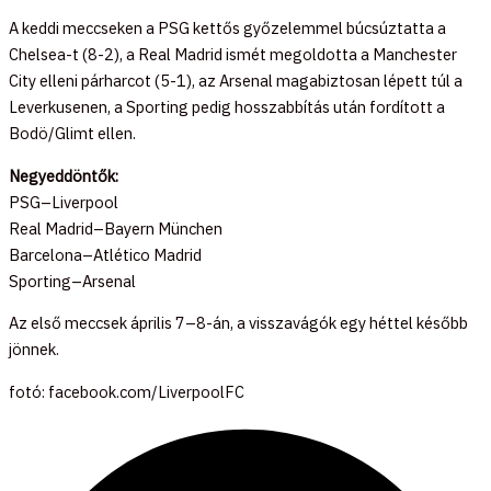
A keddi meccseken a PSG kettős győzelemmel búcsúztatta a
Chelsea-t (8-2), a Real Madrid ismét megoldotta a Manchester
City elleni párharcot (5-1), az Arsenal magabiztosan lépett túl a
Leverkusenen, a Sporting pedig hosszabbítás után fordított a
Bodö/Glimt ellen.
Negyeddöntők:
PSG–Liverpool
Real Madrid–Bayern München
Barcelona–Atlético Madrid
Sporting–Arsenal
Az első meccsek április 7–8-án, a visszavágók egy héttel később
jönnek.
fotó: facebook.com/LiverpoolFC