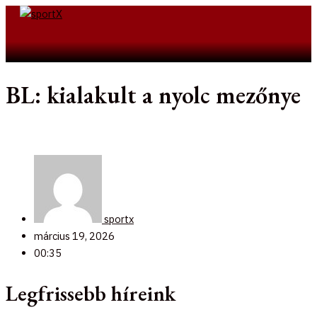
Skip
to
Search
content
BL: kialakult a nyolc mezőnye
sportx
március 19, 2026
00:35
Legfrissebb híreink