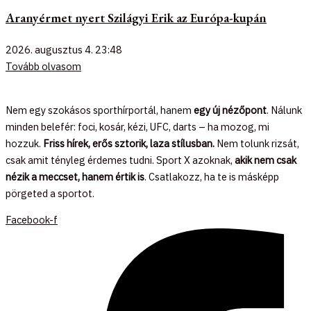
Aranyérmet nyert Szilágyi Erik az Európa-kupán
2026. augusztus 4.
23:48
Tovább olvasom
Nem egy szokásos sporthírportál, hanem
egy új nézőpont
. Nálunk
minden belefér: foci, kosár, kézi, UFC, darts – ha mozog, mi
hozzuk.
Friss hírek, erős sztorik, laza stílusban.
Nem tolunk rizsát,
csak amit tényleg érdemes tudni. Sport X azoknak,
akik nem csak
nézik a meccset, hanem értik is
. Csatlakozz, ha te is másképp
pörgeted a sportot.
Facebook-f