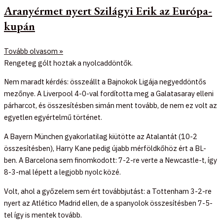
Aranyérmet nyert Szilágyi Erik az Európa-
kupán
Tovább olvasom »
Rengeteg gólt hoztak a nyolcaddöntők.
Nem maradt kérdés: összeállt a Bajnokok Ligája negyeddöntős
mezőnye. A Liverpool 4-0-val fordította meg a Galatasaray elleni
párharcot, és összesítésben simán ment tovább, de nem ez volt az
egyetlen egyértelmű történet.
A Bayern München gyakorlatilag kiütötte az Atalantát (10-2
összesítésben), Harry Kane pedig újabb mérföldkőhöz ért a BL-
ben. A Barcelona sem finomkodott: 7-2-re verte a Newcastle-t, így
8-3-mal lépett a legjobb nyolc közé.
Volt, ahol a győzelem sem ért továbbjutást: a Tottenham 3-2-re
nyert az Atlético Madrid ellen, de a spanyolok összesítésben 7-5-
tel így is mentek tovább.