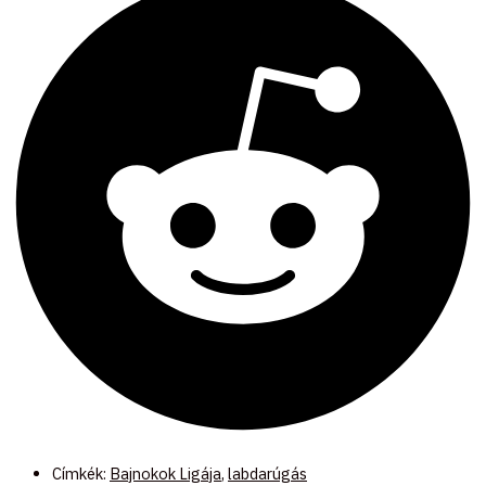
Címkék:
Bajnokok Ligája
,
labdarúgás