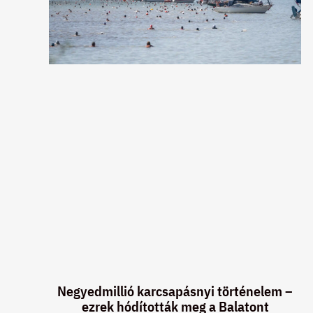
Negyedmillió karcsapásnyi történelem –
ezrek hódították meg a Balatont