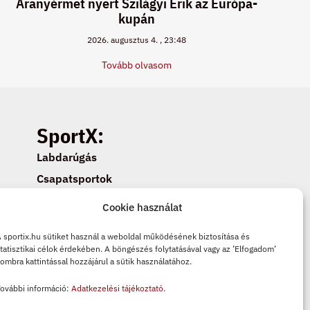
Aranyérmet nyert Szilágyi Erik az Európa-
kupán
2026. augusztus 4.
23:48
Tovább olvasom
SportX:
Labdarúgás
Csapatsportok
Egyéni sportok
Cookie használat
Cookie beállítások
 sportix.hu sütiket használ a weboldal működésének biztosítása és
Adatkezelési tájékoztató
tatisztikai célok érdekében. A böngészés folytatásával vagy az ’Elfogadom’
ombra kattintással hozzájárul a sütik használatához.
Cookie tájékoztató
ovábbi információ:
Adatkezelési tájékoztató
.