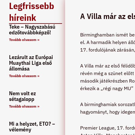
Legfrissebb
A Villa már az el
híreink
Teke – Nagyszabású
edzőtovábbképző!
Birminghamban ismét bebi
Tovább olvasom »
el. A harmadik helyen ál
17. fordulójának zárásán,
Lezárult az Európai
Muaythai Liga első
A Villa már az első félid
állomása
révén még a szünet előtt 
Tovább olvasom »
második játékrészben Roge
érkezik a „régi nagy MU”
Nem volt ez
sétagalopp
A birminghamiak sorozatb
Tovább olvasom »
hagyományt, hogy idegenb
Mi a helyzet, ETO? –
Premier League, 17. ford
vélemény