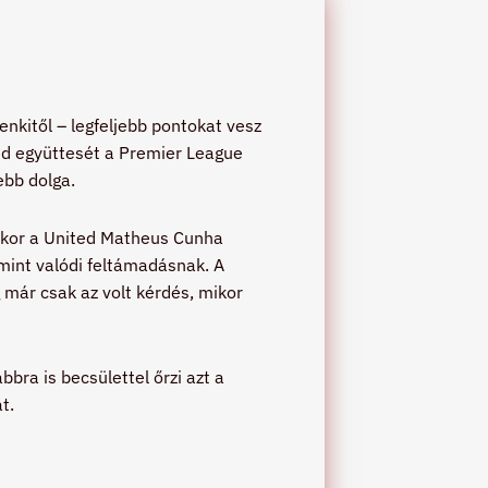
nkitől – legfeljebb pontokat vesz
ed együttesét a Premier League
ebb dolga.
amikor a United Matheus Cunha
 mint valódi feltámadásnak. A
 már csak az volt kérdés, mikor
ra is becsülettel őrzi azt a
t.