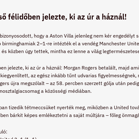
ső félidőben jelezte, ki az úr a háznál!
zonyosodott, hogy a Aston Villa jelenleg nem kér engedélyt se
ló birminghamiak 2–1-re intézték el a vendég Manchester Unit
 és közben úgy tettek, mintha ez lenne a világ legtermészetes
őben jelezte, ki az úr a háznál: Morgan Rogers betalált, majd 
kiegyenlített, az egész inkább tűnt udvarias figyelmességnek,
rs újra megszólalt – az 58. percben szerzett gólja után pedig
 nosztalgiacsomag a közösségi médiában.
an tizedik tétmeccsüket nyerték meg, miközben a United tovább
en bárkit képes emlékeztetni a saját múltjára – főleg önmagá
uló: