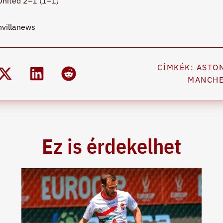
United 2–1 (1–1)
nvillanews
CÍMKÉK:
ASTON
MANCHE
Ez is érdekelhet