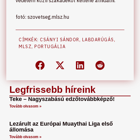
védelem közti szakadékot kellene áthidalni.
fotó: szovetseg.mlsz.hu
CÍMKÉK:
CSÁNYI SÁNDOR
,
LABDARÚGÁS
,
MLSZ
,
PORTUGÁLIA
Legfrissebb híreink
Teke – Nagyszabású edzőtovábbképző!
Tovább olvasom »
Lezárult az Európai Muaythai Liga első
állomása
Tovább olvasom »