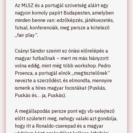
Az MLSZ és a portugál szövetség aláírt egy
nagyon komoly papírt Budapesten, amelyben
minden benne van: edzőképzés, játékvezetés,
futsal, konferenciák, meg persze a kötelező
„fair play”.
Csányi Sándor szerint ez óriási előrelépés a
magyar futballnak – mert mi más hiányzott
volna eddig, mint még több workshop. Pedro
Proenca, a portugál elnök „megtisztelőnek”
nevezte a szerződést, és elmondta, mennyire
ismerik a híres magyar focistákat (Puskás,
Puskás és… ja, Puskás).
A megállapodás persze pont egy vb-selejtező
előtt született meg, nehogy valaki azt gondolja,
hogy itt a Ronaldo-cserepad és a magyar