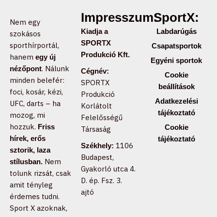
Impresszum:
SportX:
Nem egy
Kiadja a
Labdarúgás
szokásos
SPORTX
sporthírportál,
Csapatsportok
Produkció Kft.
hanem
egy új
Egyéni sportok
. Nálunk
nézőpont
Cégnév:
Cookie
minden belefér:
SPORTX
beállítások
foci, kosár, kézi,
Produkció
Adatkezelési
UFC, darts – ha
Korlátolt
tájékoztató
mozog, mi
Felelősségű
hozzuk.
Friss
Cookie
Társaság
hírek, erős
tájékoztató
1106
Székhely:
sztorik, laza
Budapest,
Nem
stílusban.
Gyakorló utca 4.
tolunk rizsát, csak
D. ép. Fsz. 3.
amit tényleg
ajtó
érdemes tudni.
Sport X azoknak,