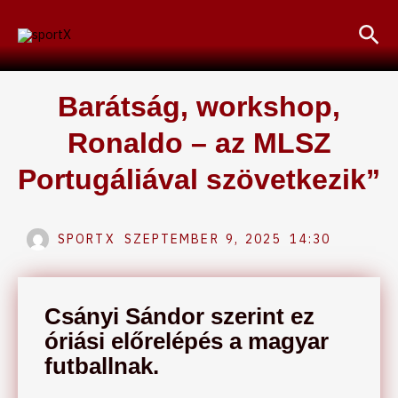
Skip
Sea
to
content
Barátság, workshop,
Ronaldo – az MLSZ
Portugáliával szövetkezik”
SPORTX
SZEPTEMBER 9, 2025
14:30
Csányi Sándor szerint ez
óriási előrelépés a magyar
futballnak.