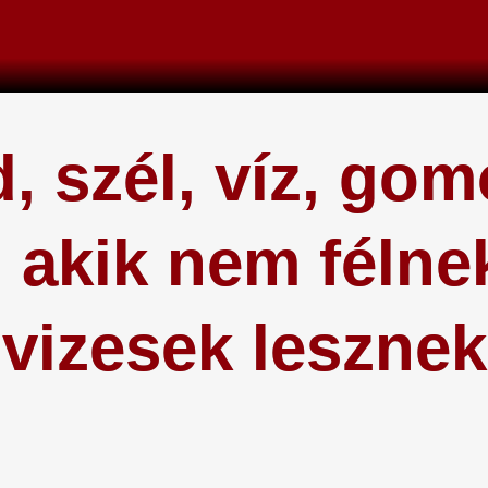
, szél, víz, gom
 akik nem félnek
vizesek lesznek