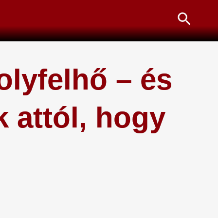
Searc
olyfelhő – és
 attól, hogy