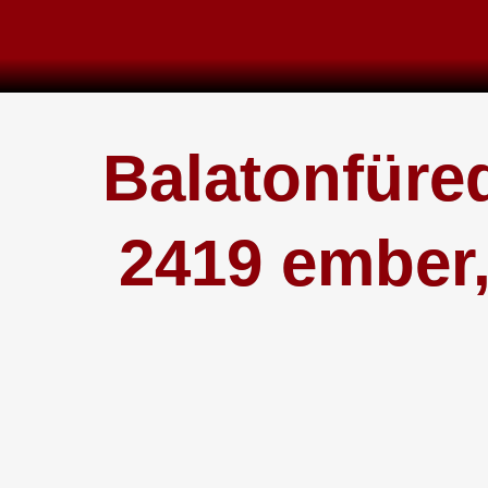
Skip
to
content
Balatonfüred
2419 ember,