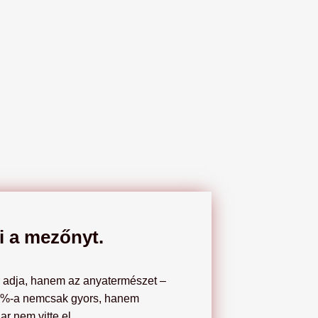
ti a mezőnyt.
or adja, hanem az anyatermészet –
ny 3%-a nemcsak gyors, hanem
ar nem vitte el.