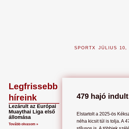
SPORTX
JÚLIUS 10,
Legfrissebb
479 hajó indult
híreink
Lezárult az Európai
Muaythai Liga első
Elstartolt a 2025-ös Kéks
állomása
néha kicsit túl is tolja. 
Tovább olvasom »
stílusos is. A többiek szé