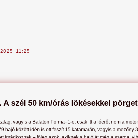
 2025
11:25
. A szél 50 km/órás lökésekkel pörge
zalag, vagyis a Balaton Forma–1-e, csak itt a lóerőt nem a mot
A 479 hajó között idén is ott feszít 15 katamarán, vagyis a mező
lért imádkoznak – főleg azok, akiknek a hajóját még a szerdai vih