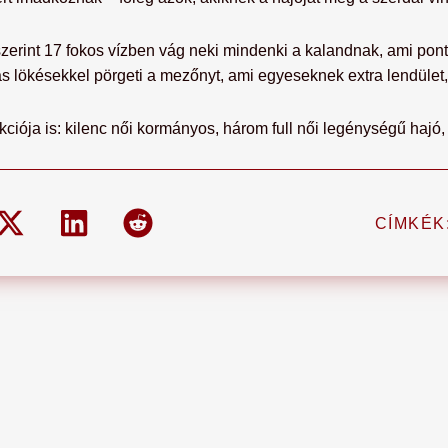
zerint 17 fokos vízben vág neki mindenki a kalandnak, ami pont
ás lökésekkel pörgeti a mezőnyt, ami egyeseknek extra lendüle
ciója is: kilenc női kormányos, három full női legénységű hajó
CÍMKÉK