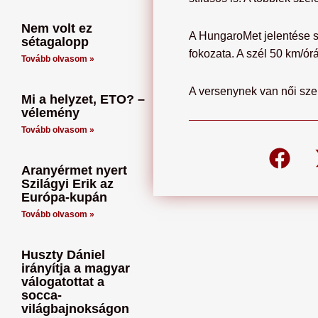
Nem volt ez
A HungaroMet jelentése s
sétagalopp
fokozata. A szél 50 km/ór
Tovább olvasom »
A versenynek van női szek
Mi a helyzet, ETO? –
vélemény
Tovább olvasom »
Aranyérmet nyert
Szilágyi Erik az
Európa-kupán
Tovább olvasom »
Huszty Dániel
irányítja a magyar
válogatottat a
socca-
világbajnokságon