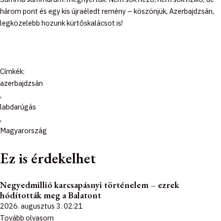
három pont és egy kis újraéledt remény – köszönjük, Azerbajdzsán,
legközelebb hozunk kürtőskalácsot is!
Címkék:
azerbajdzsán
,
labdarúgás
,
Magyarország
Ez is érdekelhet
Negyedmillió karcsapásnyi történelem – ezrek
hódították meg a Balatont
2026. augusztus 3.
02:21
Tovább olvasom