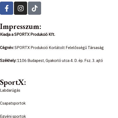
F
I
T
a
n
i
c
s
k
e
t
t
Impresszum:
b
a
o
Kiadja a SPORTX Produkció Kft.
o
g
k
o
r
Cégnév:
SPORTX Produkció Korlátolt Felelősségű Társaság
k
a
-
m
Székhely:
1106 Budapest, Gyakorló utca 4. D. ép. Fsz. 3. ajtó
f
SportX:
Labdarúgás
Csapatsportok
Egyéni sportok