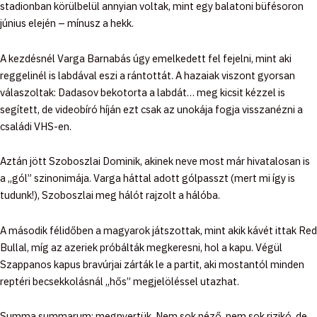
stadionban körülbelül annyian voltak, mint egy balatoni büfésoron
június elején – mínusz a hekk.
A kezdésnél Varga Barnabás úgy emelkedett fel fejelni, mint aki
reggelinél is labdával eszi a rántottát. A hazaiak viszont gyorsan
válaszoltak: Dadasov bekotorta a labdát… meg kicsit kézzel is
segített, de videobíró híján ezt csak az unokája fogja visszanézni a
családi VHS-en.
Aztán jött Szoboszlai Dominik, akinek neve most már hivatalosan is
a „gól” szinonimája. Varga háttal adott gólpasszt (mert mi így is
tudunk!), Szoboszlai meg hálót rajzolt a hálóba.
A második félidőben a magyarok játszottak, mint akik kávét ittak Red
Bullal, míg az azeriek próbálták megkeresni, hol a kapu. Végül
Szappanos kapus bravúrjai zárták le a partit, aki mostantól minden
reptéri becsekkolásnál „hős” megjelöléssel utazhat.
Summa summarum: megnyertük. Nem sok néző, nem sok rizikó, de