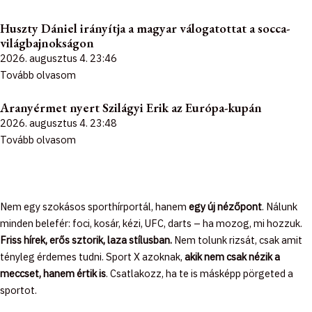
Huszty Dániel irányítja a magyar válogatottat a socca-
világbajnokságon
2026. augusztus 4.
23:46
Tovább olvasom
Aranyérmet nyert Szilágyi Erik az Európa-kupán
2026. augusztus 4.
23:48
Tovább olvasom
Nem egy szokásos sporthírportál, hanem
egy új nézőpont
. Nálunk
minden belefér: foci, kosár, kézi, UFC, darts – ha mozog, mi hozzuk.
Friss hírek, erős sztorik, laza stílusban.
Nem tolunk rizsát, csak amit
tényleg érdemes tudni. Sport X azoknak,
akik nem csak nézik a
meccset, hanem értik is
. Csatlakozz, ha te is másképp pörgeted a
sportot.