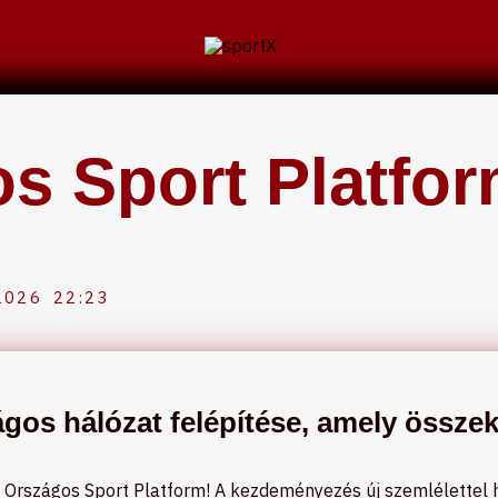
s Sport Platfor
2026
22:23
ágos hálózat felépítése, amely összek
az Országos Sport Platform! A kezdeményezés új szemlélettel 