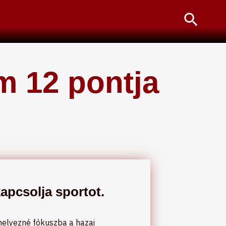
Searc
m 12 pontja
apcsolja sportot.
helyezné fókuszba a hazai