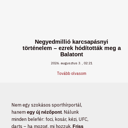
Negyedmillió karcsapásnyi
történelem – ezrek hódították meg a
Balatont
2026. augusztus 3.
02:21
Tovább olvasom
Nem egy szokásos sporthírportál,
hanem
. Nálunk
egy új nézőpont
minden belefér: foci, kosár, kézi, UFC,
darts – ha mozog, mi hozzuk.
Friss