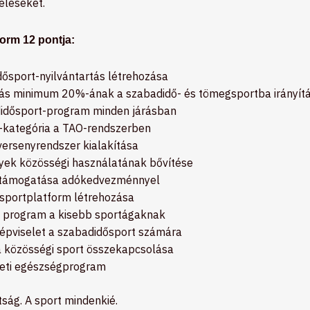
eléseket.
orm 12 pontja:
ősport-nyilvántartás létrehozása
zás minimum 20%-ának a szabadidő- és tömegsportba irányít
didősport-program minden járásban
-kategória a TAO-rendszerben
ersenyrendszer kialakítása
yek közösségi használatának bővítése
 támogatása adókedvezménnyel
 sportplatform létrehozása
i program a kisebb sportágaknak
 képviselet a szabadidősport számára
a közösségi sport összekapcsolása
zeti egészségprogram
tság. A sport mindenkié.