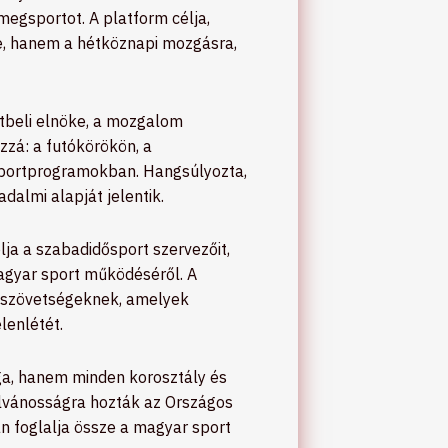
megsportot. A platform célja,
re, hanem a hétköznapi mozgásra,
tbeli elnöke, a mozgalom
ozzá: a futókörökön, a
sportprogramokban. Hangsúlyozta,
almi alapját jelentik.
ja a szabadidősport szervezőit,
magyar sport működéséről. A
 szövetségeknek, amelyek
lenlétét.
ága, hanem minden korosztály és
ilvánosságra hozták az Országos
n foglalja össze a magyar sport