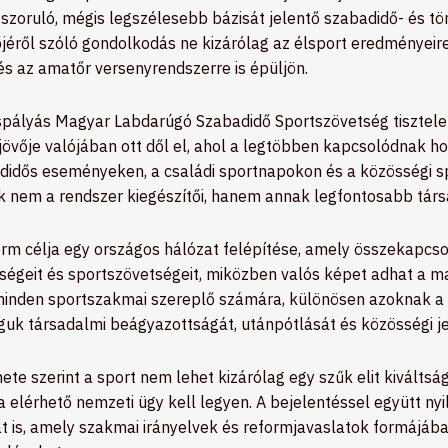
 szoruló, mégis legszélesebb bázisát jelentő szabadidő- és tö
őjéről szóló gondolkodás ne kizárólag az élsport eredményei
és az amatőr versenyrendszerre is épüljön.
ispályás Magyar Labdarúgó Szabadidő Sportszövetség tisztele
t jövője valójában ott dől el, ahol a legtöbben kapcsolódnak h
didős eseményeken, a családi sportnapokon és a közösségi 
 nem a rendszer kiegészítői, hanem annak legfontosabb társad
rm célja egy országos hálózat felépítése, amely összekapcsol
sségeit és sportszövetségeit, miközben valós képet adhat a 
minden sportszakmai szereplő számára, különösen azoknak a
guk társadalmi beágyazottságát, utánpótlását és közösségi je
ete szerint a sport nem lehet kizárólag egy szűk elit kiválts
 elérhető nemzeti ügy kell legyen. A bejelentéssel együtt ny
t is, amely szakmai irányelvek és reformjavaslatok formájába