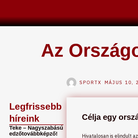
Skip
to
content
Az Országo
SPORTX
MÁJUS 10, 
Legfrissebb
Célja egy orsz
híreink
Teke – Nagyszabású
edzőtovábbképző!
Hivatalosan is elindult 