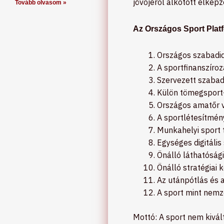
jövőjéről alkotott elképz
Tovább olvasom »
Az Országos Sport Platf
Országos szabadid
A sportfinanszíro
Szervezett szaba
Külön tömegsport
Országos amatőr v
A sportlétesítmén
Munkahelyi sport
Egységes digitális
Önálló láthatóság
Önálló stratégiai
Az utánpótlás és 
A sport mint nem
Mottó: A sport nem kivál