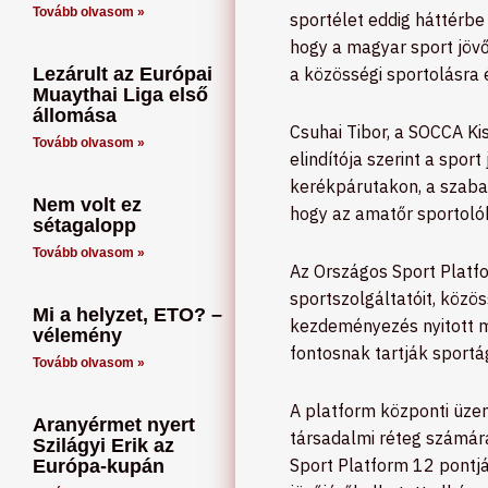
Tovább olvasom »
sportélet eddig háttérbe
hogy a magyar sport jöv
Lezárult az Európai
a közösségi sportolásra 
Muaythai Liga első
állomása
Csuhai Tibor, a SOCCA K
Tovább olvasom »
elindítója szerint a spor
kerékpárutakon, a szaba
Nem volt ez
hogy az amatőr sportolók
sétagalopp
Tovább olvasom »
Az Országos Sport Platfo
sportszolgáltatóit, közö
Mi a helyzet, ETO? –
kezdeményezés nyitott 
vélemény
fontosnak tartják sportá
Tovább olvasom »
A platform központi üzen
Aranyérmet nyert
társadalmi réteg számára
Szilágyi Erik az
Sport Platform 12 pontjá
Európa-kupán