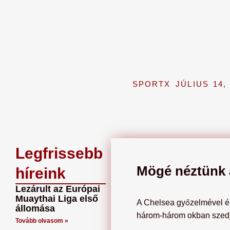
SPORTX
JÚLIUS 14,
Legfrissebb
Mögé néztünk a
híreink
Lezárult az Európai
Muaythai Liga első
A Chelsea győzelmével ér
állomása
három-három okban szedjük
Tovább olvasom »