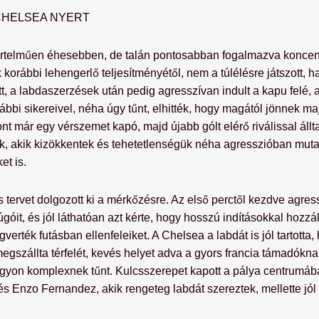
 CHELSEA NYERT
értelműen éhesebben, de talán pontosabban fogalmazva koncentrá
korábbi lehengerlő teljesítményétől, nem a túlélésre játszott, h
t, a labdaszerzések után pedig agresszívan indult a kapu felé, a
ábbi sikereivel, néha úgy tűnt, elhitték, hogy magától jönnek m
ont már egy vérszemet kapó, majd újabb gólt elérő riválissal ál
ak, akik kizökkentek és tehetetlenségük néha agresszióban muta
et is.
 tervet dolgozott ki a mérkőzésre. Az első perctől kezdve agres
úgóit, és jól láthatóan azt kérte, hogy hosszú indításokkal hozz
rték futásban ellenfeleiket. A Chelsea a labdát is jól tartotta, 
egszállta térfelét, kevés helyet adva a gyors francia támadókn
 nagyon komplexnek tűnt. Kulcsszerepet kapott a pálya centrum
 Enzo Fernandez, akik rengeteg labdát szereztek, mellette jól s