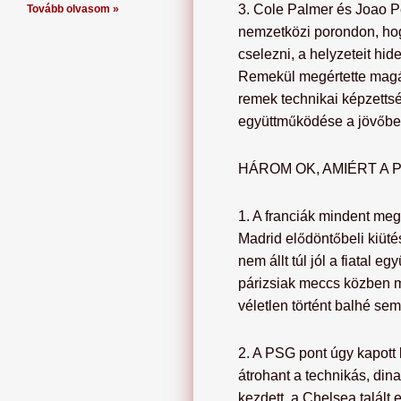
3. Cole Palmer és Joao P
Tovább olvasom »
nemzetközi porondon, hog
cselezni, a helyzeteit hide
Remekül megértette magát 
remek technikai képzetts
együttműködése a jövőben 
HÁROM OK, AMIÉRT A 
1. A franciák mindent megn
Madrid elődöntőbeli kiütése
nem állt túl jól a fiatal 
párizsiak meccs közben má
véletlen történt balhé se
2. A PSG pont úgy kapott k
átrohant a technikás, di
kezdett, a Chelsea talált