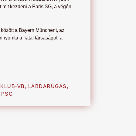
t mit kezdeni a Paris SG, a végén
c között a Bayern Münchent, az
nnyomta a fiatal társaságot, a
,
KLUB-VB
,
LABDARÚGÁS
,
PSG