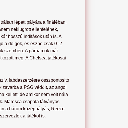
ltan lépett pályára a fináléban.
anem nekiugrott ellenfelének,
kár hosszú indítások után is. A
ajd a dolgok, és észbe csak 0–2
ltak szemben. A párharcok már
tkozott meg. A Chelsea játékosai
szív, labdaszerzésre összpontosító
ák zavarba a PSG védőit, az angol
ha kellett, de amikor nem volt nála
ak. Maresca csapata látványos
ában a három középpályás, Reece
zervezték a játékot is.