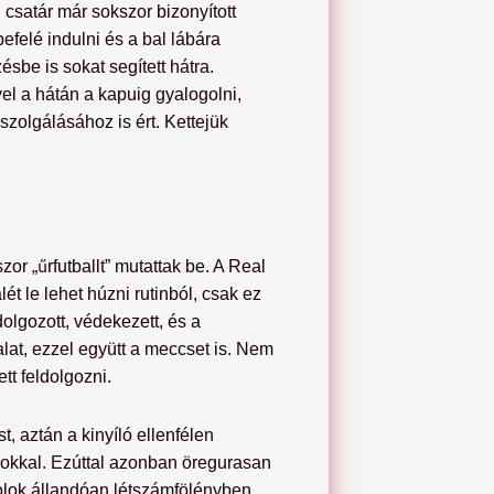
satár már sokszor bizonyított
felé indulni és a bal lábára
ésbe is sokat segített hátra.
el a hátán a kapuig gyalogolni,
zolgálásához is ért. Kettejük
or „űrfutballt” mutattak be. A Real
lét le lehet húzni rutinból, csak ez
olgozott, védekezett, és a
lat, ezzel együtt a meccset is. Nem
tt feldolgozni.
, aztán a kinyíló ellenfélen
sokkal. Ezúttal azonban öregurasan
golok állandóan létszámfölényben