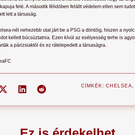
puja felé. A második félidőben felállt védelem ellen sem tudot
t lett a társaság.
lsea-nél nehezebb utat járt be a PSG a döntőig, hiszen a nyol
ot kellett búcsúztatnia. Ezen kívül az esélyesség terhe is agyo
rták a párizsiaktól és ez rátelepedett a társaságra.
seaFC
CÍMKÉK:
CHELSEA
Ez is érdekelhet