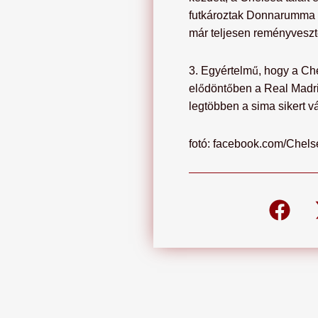
futkároztak Donnarumma ka
már teljesen reményvesztet
3. Egyértelmű, hogy a Che
elődöntőben a Real Madrid
legtöbben a sima sikert vá
fotó: facebook.com/Chel