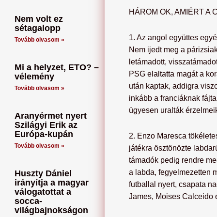
HÁROM OK, AMIÉRT A
Nem volt ez
sétagalopp
1. Az angol együttes egy
Tovább olvasom »
Nem ijedt meg a párizsiak 
letámadott, visszatámadot
Mi a helyzet, ETO? –
PSG elaltatta magát a kor
vélemény
után kaptak, addigra visz
Tovább olvasom »
inkább a franciáknak fájt
ügyesen uralták érzelmeik
Aranyérmet nyert
Szilágyi Erik az
Európa-kupán
2. Enzo Maresca tökéletes
Tovább olvasom »
játékra ösztönözte labdar
támadók pedig rendre megve
a labda, fegyelmezetten m
Huszty Dániel
irányítja a magyar
futballal nyert, csapata
válogatottat a
James, Moises Calceido és
socca-
világbajnokságon