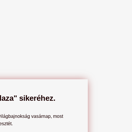
aza" sikeréhez.
világbajnokság vasárnap, most
sztét.