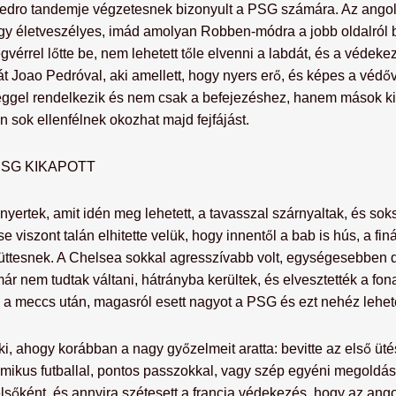
edro tandemje végzetesnek bizonyult a PSG számára. Az angol c
y életveszélyes, imád amolyan Robben-módra a jobb oldalról be
gvérrel lőtte be, nem lehetett tőle elvenni a labdát, és a védekez
Joao Pedróval, aki amellett, hogy nyers erő, és képes a védőv
éggel rendelkezik és nem csak a befejezéshez, hanem mások kis
sok ellenfélnek okozhat majd fejfájást.
PSG KIKAPOTT
yertek, amit idén meg lehetett, a tavasszal szárnyaltak, és soksz
 viszont talán elhitette velük, hogy innentől a bab is hús, a finá
együttesnek. A Chelsea sokkal agresszívabb volt, egységesebben d
r nem tudtak váltani, hátrányba kerültek, és elvesztették a fona
m a meccs után, magasról esett nagyot a PSG és ezt nehéz lehete
i, ahogy korábban a nagy győzelmeit aratta: bevitte az első ütést
namikus futballal, pontos passzokkal, vagy szép egyéni megoldá
 elsőként, és annyira szétesett a francia védekezés, hogy az an