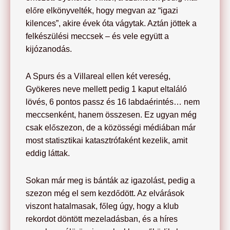
előre elkönyvelték, hogy megvan az “igazi
kilences”, akire évek óta vágytak. Aztán jöttek a
felkészülési meccsek – és vele együtt a
kijózanodás.
A Spurs és a Villareal ellen két vereség,
Gyökeres neve mellett pedig 1 kaput eltaláló
lövés, 6 pontos passz és 16 labdaérintés… nem
meccsenként, hanem összesen. Ez ugyan még
csak előszezon, de a közösségi médiában már
most statisztikai katasztrófaként kezelik, amit
eddig láttak.
Sokan már meg is bánták az igazolást, pedig a
szezon még el sem kezdődött. Az elvárások
viszont hatalmasak, főleg úgy, hogy a klub
rekordot döntött mezeladásban, és a híres