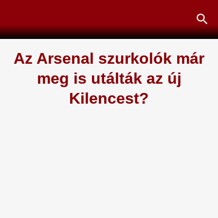
Skip
Sea
to
content
Az Arsenal szurkolók már
meg is utálták az új
Kilencest?