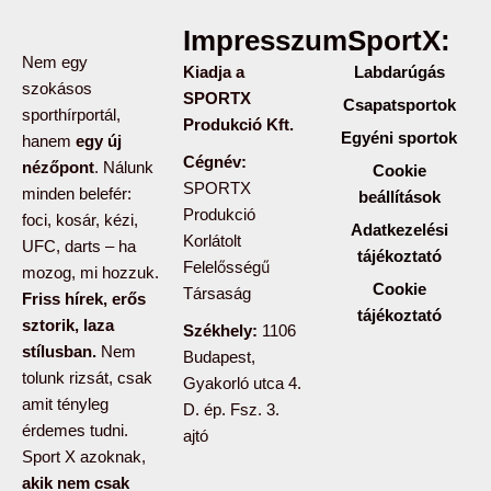
Impresszum:
SportX:
Nem egy
Kiadja a
Labdarúgás
szokásos
SPORTX
Csapatsportok
sporthírportál,
Produkció Kft.
Egyéni sportok
hanem
egy új
Cégnév:
nézőpont
. Nálunk
Cookie
SPORTX
minden belefér:
beállítások
Produkció
foci, kosár, kézi,
Adatkezelési
Korlátolt
UFC, darts – ha
tájékoztató
Felelősségű
mozog, mi hozzuk.
Cookie
Társaság
Friss hírek, erős
tájékoztató
sztorik, laza
Székhely:
1106
stílusban.
Nem
Budapest,
tolunk rizsát, csak
Gyakorló utca 4.
amit tényleg
D. ép. Fsz. 3.
érdemes tudni.
ajtó
Sport X azoknak,
akik nem csak