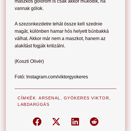
maszkos gólöröm is csak akkor működik, ha
vannak gólok.
A szezonkezdetre tehát össze kell szednie
magát, különben hamar hős helyett bűnbakká
válhat. Akkor már nem a maszkot, hanem az
alakítást fogják kritizálni.
(Koszti Olivér)
Fotó:
Instagram.com/viktorgyokeres
CÍMKÉK:
ARSENAL
,
GYÖKERES VIKTOR
,
LABDARÚGÁS