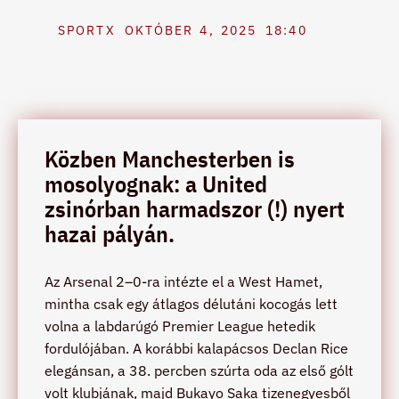
SPORTX
OKTÓBER 4, 2025
18:40
Közben Manchesterben is
mosolyognak: a United
zsinórban harmadszor (!) nyert
hazai pályán.
Az Arsenal 2–0-ra intézte el a West Hamet,
mintha csak egy átlagos délutáni kocogás lett
volna a labdarúgó Premier League hetedik
fordulójában. A korábbi kalapácsos Declan Rice
elegánsan, a 38. percben szúrta oda az első gólt
volt klubjának, majd Bukayo Saka tizenegyesből