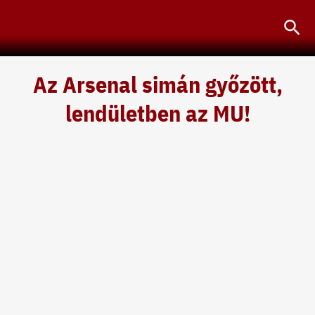
Skip
Sea
to
content
Az Arsenal simán győzött,
lendületben az MU!