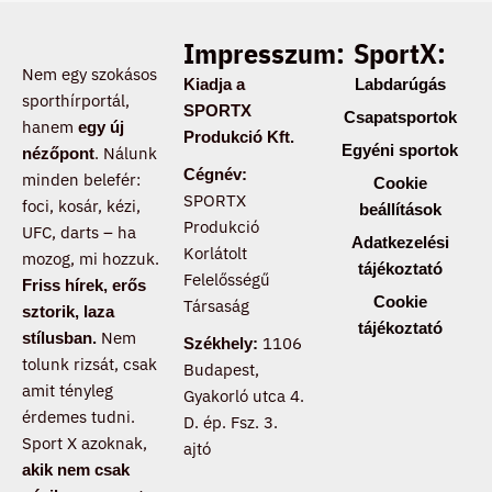
Impresszum:
SportX:
Nem egy szokásos
Kiadja a
Labdarúgás
sporthírportál,
SPORTX
Csapatsportok
hanem
egy új
Produkció Kft.
Egyéni sportok
. Nálunk
nézőpont
Cégnév:
minden belefér:
Cookie
SPORTX
foci, kosár, kézi,
beállítások
Produkció
UFC, darts – ha
Adatkezelési
Korlátolt
mozog, mi hozzuk.
tájékoztató
Felelősségű
Friss hírek, erős
Cookie
Társaság
sztorik, laza
tájékoztató
Nem
stílusban.
1106
Székhely:
tolunk rizsát, csak
Budapest,
amit tényleg
Gyakorló utca 4.
érdemes tudni.
D. ép. Fsz. 3.
Sport X azoknak,
ajtó
akik nem csak