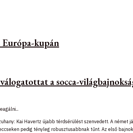
az Európa-kupán
 válogatottat a socca-világbajnoks
agálni...
gzuhany: Kai Havertz újabb térdsérülést szenvedett. A német j
meccseken pedig tényleg robusztusabbnak tűnt. Az első bajnok