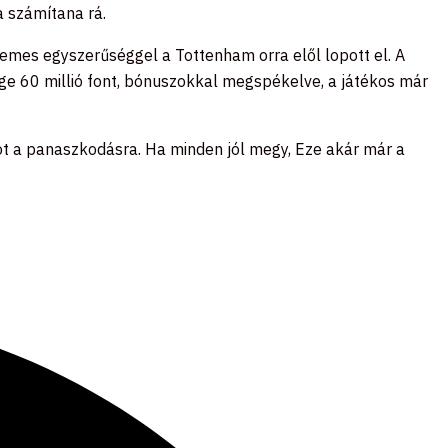
a számítana rá.
nemes egyszerűséggel a Tottenham orra elől lopott el. A
ge 60 millió font, bónuszokkal megspékelve, a játékos már
ot a panaszkodásra. Ha minden jól megy, Eze akár már a