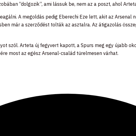
zobában “dolgozik”, ami lássuk be, nem az a poszt, ahol Artet
agálni. A megoldás pedig Eberechi Eze lett, akit az Arsenal 
ben már a szerződést tolták az asztalra. Az átigazolás össze
ot szól. Arteta új fegyvert kapott, a Spurs meg egy újabb ok
sére most az egész Arsenal-család türelmesen várhat.