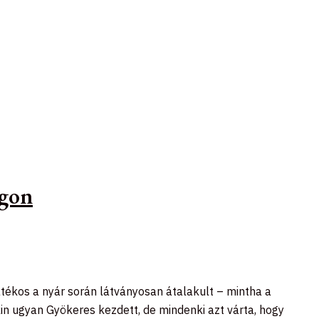
ágon
átékos a nyár során látványosan átalakult – mintha a
in ugyan Gyökeres kezdett, de mindenki azt várta, hogy