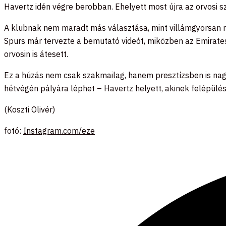
Havertz idén végre berobban. Ehelyett most újra az orvosi s
A klubnak nem maradt más választása, mint villámgyorsan re
Spurs már tervezte a bemutató videót, miközben az Emirates
orvosin is átesett.
Ez a húzás nem csak szakmailag, hanem presztízsben is nagy
hétvégén pályára léphet – Havertz helyett, akinek felépülé
(Koszti Olivér)
fotó:
Instagram.com/eze