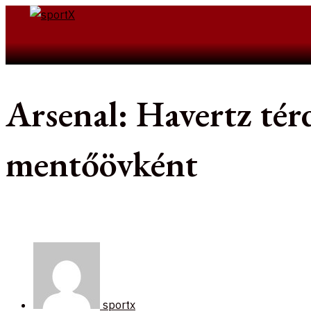
Skip
to
Search
content
Arsenal: Havertz tér
mentőövként
sportx