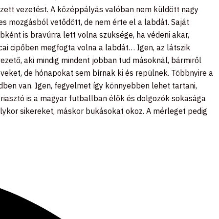
rzett vezetést. A középpályás valóban nem küldött nagy
es mozgásból vetődött, de nem érte el a labdát. Saját
ként is bravúrra lett volna szüksége, ha védeni akar,
tcai cipőben megfogta volna a labdát… Igen, az látszik
 vezető, aki mindig mindent jobban tud másoknál, bármiről
éveket, de hónapokat sem bírnak ki és repülnek. Többnyire a
ndben van. Igen, fegyelmet így könnyebben lehet tartani,
 riasztó is a magyar futballban élők és dolgozók sokasága
us olykor sikereket, máskor bukásokat okoz. A mérleget pedig