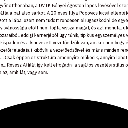
sgyőr otthonában, a DVTK Bényei Ágoston lapos lövésével sze
a a bal alsó sarkot. A 20 éves Illya Popovics kicsit ellentét
ott a lába, ezért nem tudott rendesen elrugaszkodni, de egyéb
 nyilvánossága előtt nem fogta vissza magát, és azt mondta, u
zataiból, eddigi karrierjéből úgy tűnik, tipikus egyszemélyes
dai kispadon és a kinevezett vezetőedzők van, amikor nemhogy 
zetői feladatait kibővíti a vezetőedzőivel és máris minden re
et… Csak éppen ez struktúra amennyire működik, annyira lehet
.., Révész Attilát így kell elfogadni, a sajátos vezetési stíl
 az, amit lát, vagy sem.