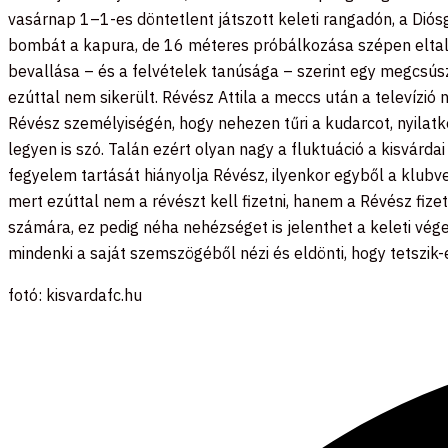
vasárnap 1–1-es döntetlent játszott keleti rangadón, a Dió
bombát a kapura, de 16 méteres próbálkozása szépen eltalált
bevallása – és a felvételek tanúsága – szerint egy megcsúsz
ezúttal nem sikerült. Révész Attila a meccs után a televízió
Révész személyiségén, hogy nehezen tűri a kudarcot, nyilatko
legyen is szó. Talán ezért olyan nagy a fluktuáció a kisvár
fegyelem tartását hiányolja Révész, ilyenkor egyből a klubve
mert ezúttal nem a révészt kell fizetni, hanem a Révész fiz
számára, ez pedig néha nehézséget is jelenthet a keleti végen
mindenki a saját szemszögéből nézi és eldönti, hogy tetszik-e
fotó: kisvardafc.hu