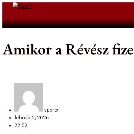
Skip
to
Search
content
Amikor a Révész fiz
sportx
február 2, 2026
22:52