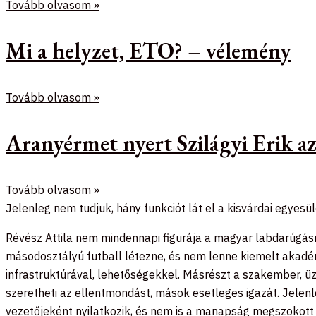
Tovább olvasom »
Mi a helyzet, ETO? – vélemény
Tovább olvasom »
Aranyérmet nyert Szilágyi Erik 
Tovább olvasom »
Jelenleg nem tudjuk, hány funkciót lát el a kisvárdai egyesü
Révész Attila nem mindennapi figurája a magyar labdarúgásn
másodosztályú futball létezne, és nem lenne kiemelt akadémi
infrastruktúrával, lehetőségekkel. Másrészt a szakember, üzl
szeretheti az ellentmondást, mások esetleges igazát. Jelenl
vezetőjeként nyilatkozik, és nem is a manapság megszokott