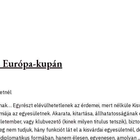
az Európa-kupán
letnél
ak… Egyrészt elévülhetetlenek az érdemei, mert nélküle Kisv
ája az egyesületnek. Akarata, kitartása, állhatatosságának e
etember, vagy klubvezető (kinek milyen titulus tetszik), bizto
eg nem tudjuk, hány funkciót lát el a kisvárdai egyesületnél
 diplomatikus formában, hanem élesen, egyenesen, amolyan „