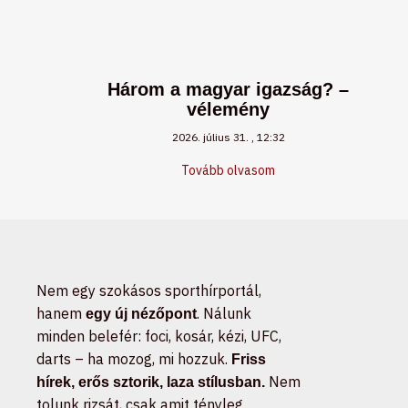
Három a magyar igazság? –
vélemény
2026. július 31.
12:32
Tovább olvasom
Nem egy szokásos sporthírportál,
hanem
. Nálunk
egy új nézőpont
minden belefér: foci, kosár, kézi, UFC,
darts – ha mozog, mi hozzuk.
Friss
Nem
hírek, erős sztorik, laza stílusban.
tolunk rizsát, csak amit tényleg