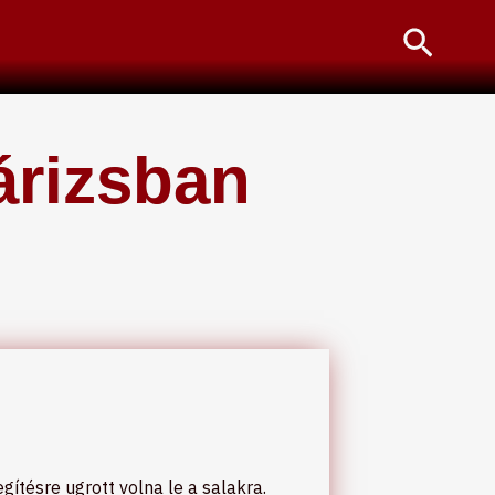
Searc
árizsban
ítésre ugrott volna le a salakra.