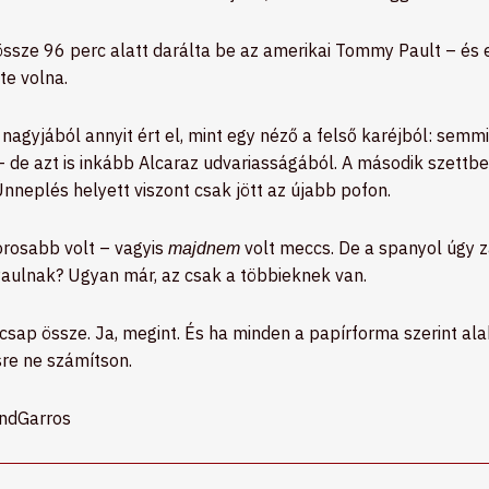
sze 96 perc alatt darálta be az amerikai Tommy Pault – és ez
e volna.
nagyjából annyit ért el, mint egy néző a felső karéjból: semm
de azt is inkább Alcaraz udvariasságából. A második szettben
Ünneplés helyett viszont csak jött az újabb pofon.
orosabb volt – vagyis
volt meccs. De a spanyol úgy zár
majdnem
Paulnak? Ugyan már, az csak a többieknek van.
csap össze. Ja, megint. És ha minden a papírforma szerint alak
re ne számítson.
andGarros