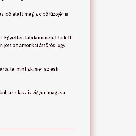
 idő alatt még a cipőfűzőjét is
it. Egyetlen labdamenetet tudott
 jött az amerikai áttörés: egy
ta le, mint aki siet az esti
ul, az olasz is vigyen magával