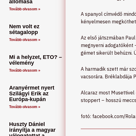
állomása
Tovább olvasom »
A spanyol címvédő mindös
kényelmesen megköthett
Nem volt ez
sétagalopp
Az első játszmában Paul 
Tovább olvasom »
megnyerni adogatóként – 
gémet sikerült behúzni. 
Mi a helyzet, ETO? –
vélemény
A harmadik szett már sz
Tovább olvasom »
vacsorára. Bréklabdája 
Aranyérmet nyert
Alcaraz most Musettivel 
Szilágyi Erik az
Európa-kupán
stoppert – hosszú meccs
Tovább olvasom »
fotó: facebook.com/Rol
Huszty Dániel
irányítja a magyar
válogatottat a