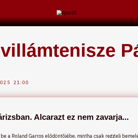
 villámtenisze P
2025
21:00
rizsban. Alcarazt ez nem zavarja...
t be a Roland Garros elődöntőjébe, mintha csak reggeli bemeleg