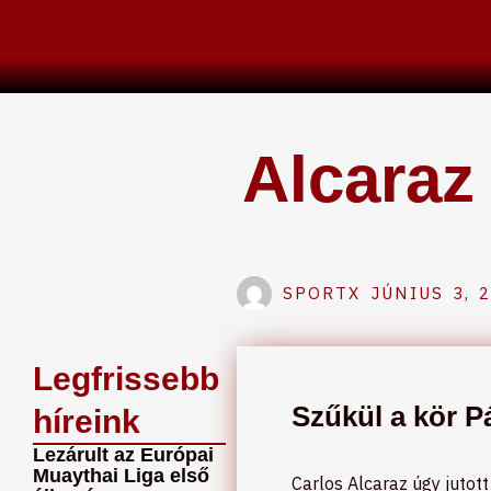
Skip
to
content
Alcaraz
SPORTX
JÚNIUS 3, 
Legfrissebb
Szűkül a kör Pá
híreink
Lezárult az Európai
Muaythai Liga első
Carlos Alcaraz úgy jutot