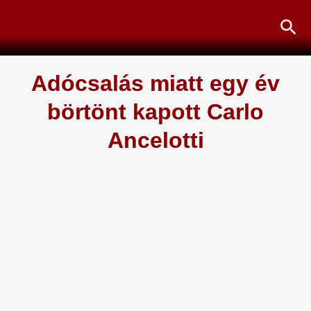
Skip
Sea
to
content
Adócsalás miatt egy év
börtönt kapott Carlo
Ancelotti