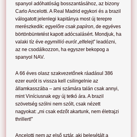
spanyol adóhatóság bosszantásához, az bizony
Carlo Ancelotti. A Real Madrid egykori és a brazil
válogatott jelenlegi kapitánya most új terepre
merészkedik:
egyelőre csak papíron
, de egyéves
börtönbüntetést kapott adócsalásért. Mondjuk, ha
valaki tíz éve
egymillió eurót
„elfelejt” leadózni,
az ne csodálkozzon, ha egyszer bekopog a
spanyol NAV.
A 66 éves olasz szakvezetőnek ráadásul 386
ezer eurót is vissza kell csilingelnie az
államkasszába – ami számára talán csak annyi,
mint Viníciusnak egy új tetkó ára. A brazil
szövetség szólni nem szólt, csak nézett
nagyokat: „mi csak edzőt akartunk, nem életrajzi
thrillert!”
Ancelotti nem az első sztár, aki belesétált a