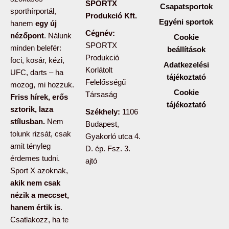
SPORTX
Csapatsportok
sporthírportál,
Produkció Kft.
Egyéni sportok
hanem
egy új
Cégnév:
nézőpont
. Nálunk
Cookie
SPORTX
minden belefér:
beállítások
Produkció
foci, kosár, kézi,
Adatkezelési
Korlátolt
UFC, darts – ha
tájékoztató
Felelősségű
mozog, mi hozzuk.
Cookie
Társaság
Friss hírek, erős
tájékoztató
sztorik, laza
Székhely:
1106
stílusban.
Nem
Budapest,
tolunk rizsát, csak
Gyakorló utca 4.
amit tényleg
D. ép. Fsz. 3.
érdemes tudni.
ajtó
Sport X azoknak,
akik nem csak
nézik a meccset,
hanem értik is
.
Csatlakozz, ha te