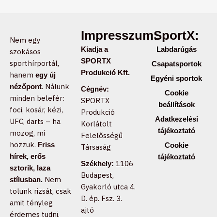
Impresszum:
SportX:
Nem egy
Kiadja a
Labdarúgás
szokásos
SPORTX
sporthírportál,
Csapatsportok
Produkció Kft.
hanem
egy új
Egyéni sportok
. Nálunk
nézőpont
Cégnév:
Cookie
minden belefér:
SPORTX
beállítások
foci, kosár, kézi,
Produkció
Adatkezelési
UFC, darts – ha
Korlátolt
tájékoztató
mozog, mi
Felelősségű
hozzuk.
Friss
Cookie
Társaság
hírek, erős
tájékoztató
1106
Székhely:
sztorik, laza
Budapest,
Nem
stílusban.
Gyakorló utca 4.
tolunk rizsát, csak
D. ép. Fsz. 3.
amit tényleg
ajtó
érdemes tudni.