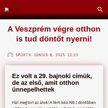
Skip
Sea
to
content
A Veszprém végre otthon
is tud döntőt nyerni!
SPORTX
JÚNIUS 8, 2025
22:33
Ez volt a 29. bajnoki címük,
de az első, amit otthon
ünnepelhettek
Hát megtört az átok! A férfi kézi NB I döntőiben