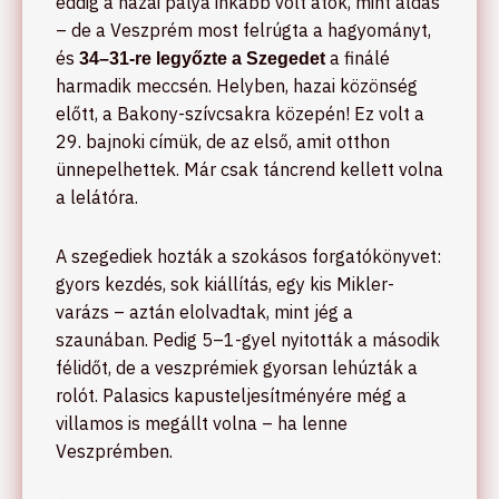
eddig a hazai pálya inkább volt átok, mint áldás
– de a Veszprém most felrúgta a hagyományt,
és
a finálé
34–31-re legyőzte a Szegedet
harmadik meccsén. Helyben, hazai közönség
előtt, a Bakony-szívcsakra közepén! Ez volt a
29. bajnoki címük, de az első, amit otthon
ünnepelhettek. Már csak táncrend kellett volna
a lelátóra.
A szegediek hozták a szokásos forgatókönyvet:
gyors kezdés, sok kiállítás, egy kis Mikler-
varázs – aztán elolvadtak, mint jég a
szaunában. Pedig 5–1-gyel nyitották a második
félidőt, de a veszprémiek gyorsan lehúzták a
rolót. Palasics kapusteljesítményére még a
villamos is megállt volna – ha lenne
Veszprémben.