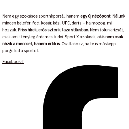
Nem egy szokásos sporthírportál, hanem
egy új nézőpont
. Nálunk
minden belefér: foci, kosár, kézi, UFC, darts – ha mozog, mi
hozzuk.
Friss hírek, erős sztorik, laza stílusban.
Nem tolunk rizsát,
csak amit tényleg érdemes tudni. Sport X azoknak,
akik nem csak
nézik a meccset, hanem értik is
. Csatlakozz, ha te is másképp
pörgeted a sportot.
Facebook-f