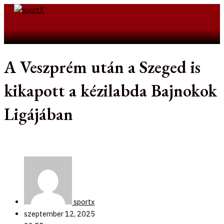
Skip
to
Search
content
A Veszprém után a Szeged is
kikapott a kézilabda Bajnokok
Ligájában
sportx
szeptember 12, 2025