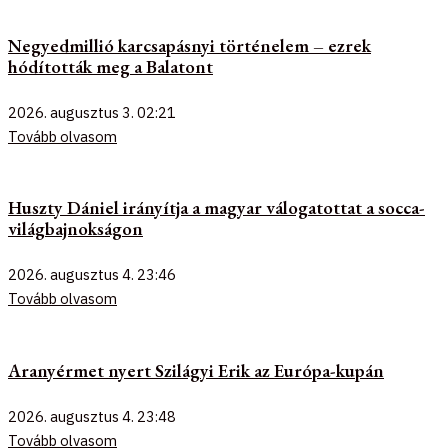
Negyedmillió karcsapásnyi történelem – ezrek
hódították meg a Balatont
2026. augusztus 3.
02:21
Tovább olvasom
Huszty Dániel irányítja a magyar válogatottat a socca-
világbajnokságon
2026. augusztus 4.
23:46
Tovább olvasom
Aranyérmet nyert Szilágyi Erik az Európa-kupán
2026. augusztus 4.
23:48
Tovább olvasom