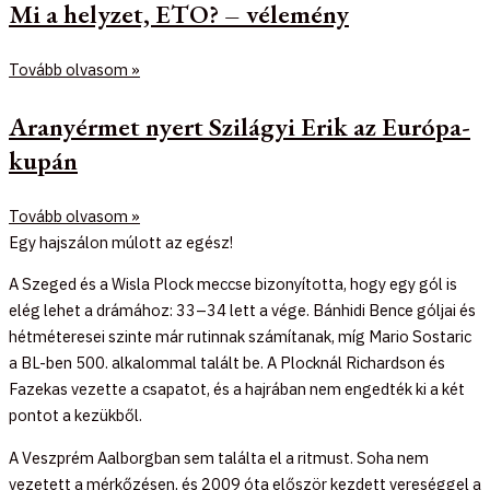
Mi a helyzet, ETO? – vélemény
Tovább olvasom »
Aranyérmet nyert Szilágyi Erik az Európa-
kupán
Tovább olvasom »
Egy hajszálon múlott az egész!
A Szeged és a Wisla Plock meccse bizonyította, hogy egy gól is
elég lehet a drámához: 33–34 lett a vége. Bánhidi Bence góljai és
hétméteresei szinte már rutinnak számítanak, míg Mario Sostaric
a BL-ben 500. alkalommal talált be. A Plocknál Richardson és
Fazekas vezette a csapatot, és a hajrában nem engedték ki a két
pontot a kezükből.
A Veszprém Aalborgban sem találta el a ritmust. Soha nem
vezetett a mérkőzésen, és 2009 óta először kezdett vereséggel a