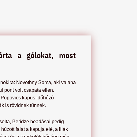
órta a gólokat, most
ajnokira: Novothny Soma, aki valaha
 pont volt csapata ellen.
ul Popovics kapus időhúzó
k is rövidnek tűnnek.
csolta, Beridze beadásai pedig
úzott falat a kapuja elé, a lilák
dései és a szurkolók hűsége még