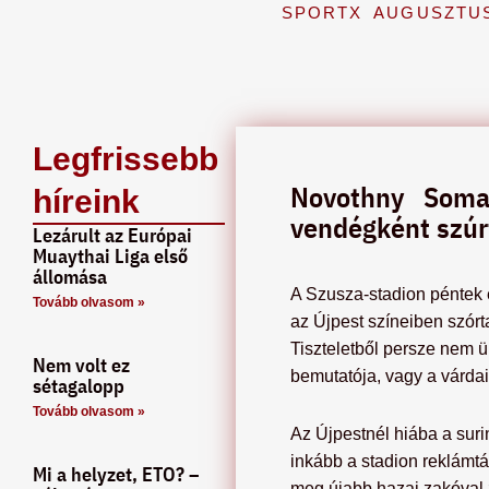
SPORTX
AUGUSZTUS
Legfrissebb
Novothny Soma,
híreink
vendégként szúrt
Lezárult az Európai
Muaythai Liga első
állomása
A Szusza-stadion péntek e
Tovább olvasom »
az Újpest színeiben szórt
Tiszteletből persze nem ü
Nem volt ez
bemutatója, vagy a várda
sétagalopp
Tovább olvasom »
Az Újpestnél hiába a suri
inkább a stadion reklámtáb
Mi a helyzet, ETO? –
meg újabb hazai zakóval 