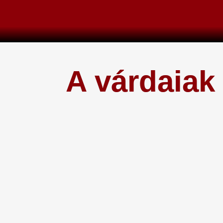
Skip
to
content
A várdaiak