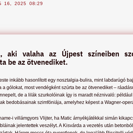
 16, 2025
08:29
 aki valaha az Újpest színeiben sz
a be az ötvenediket.
ste inkább hasonlított egy nosztalgia-bulira, mint labdarúgó b
a a gólokat, most vendégként szúrta be az ötvenediket – ráadásul
nnepelt, de a lilák szurkolóinak így is maradt néznivaló: példá
iak bedobásainak szimfóniája, amelyhez képest a Wagner-operá
name-i villámgyors Vlijter, ha Matic árnyékjátékkal simán kikap
láinak jelentettek veszélyt. A Kisvárda a vezetés után betonból h
zártak. Három meccs óta nyeretlenek, de legalább Piscitelli vé