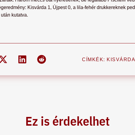
 végeredmény: Kisvárda 1, Újpest 0, a lila-fehér drukkereknek p
 után kutatva.
CÍMKÉK:
KISVÁRD
Ez is érdekelhet