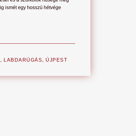
edig ismét egy hosszú hétvége
A
,
LABDARÚGÁS
,
ÚJPEST