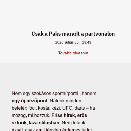
Csak a Paks maradt a partvonalon
2026. július 30.
23:43
Tovább olvasom
Nem egy szokásos sporthírportál, hanem
egy új nézőpont
. Nálunk minden
belefér: foci, kosár, kézi, UFC, darts – ha
mozog, mi hozzuk.
Friss hírek, erős
sztorik, laza stílusban.
Nem tolunk
rizsát, csak amit tényleg érdemes tudni.