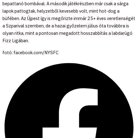
bepattanó bombával. A második játékrészben már csak a sárga
lapok pattogtak, helyzetből kevesebb volt, mint hot-dog a
büfében. Az Újpest így is megőrizte immár 25+ éves veretlenségét
a Szparival szemben, de a hazai győzelem július óta továbbra is
olyan ritka, mint a pontosan megadott hosszabbítás a labdarúgó
Fizz Ligában.
fotó: facebook.com/NYSFC