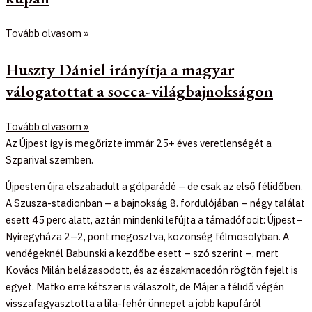
Tovább olvasom »
Huszty Dániel irányítja a magyar
válogatottat a socca-világbajnokságon
Tovább olvasom »
Az Újpest így is megőrizte immár 25+ éves veretlenségét a
Szparival szemben.
Újpesten újra elszabadult a gólparádé – de csak az első félidőben.
A Szusza-stadionban – a bajnokság 8. fordulójában – négy találat
esett 45 perc alatt, aztán mindenki lefújta a támadófocit: Újpest–
Nyíregyháza 2–2, pont megosztva, közönség félmosolyban. A
vendégeknél Babunski a kezdőbe esett – szó szerint –, mert
Kovács Milán belázasodott, és az északmacedón rögtön fejelt is
egyet. Matko erre kétszer is válaszolt, de Májer a félidő végén
visszafagyasztotta a lila-fehér ünnepet a jobb kapufáról