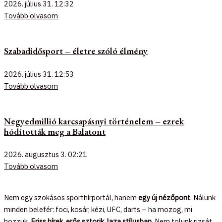
2026. július 31.
12:32
Tovább olvasom
Szabadidősport – életre szóló élmény
2026. július 31.
12:53
Tovább olvasom
Negyedmillió karcsapásnyi történelem – ezrek
hódították meg a Balatont
2026. augusztus 3.
02:21
Tovább olvasom
Nem egy szokásos sporthírportál, hanem
egy új nézőpont
. Nálunk
minden belefér: foci, kosár, kézi, UFC, darts – ha mozog, mi
hozzuk.
Friss hírek, erős sztorik, laza stílusban.
Nem tolunk rizsát,