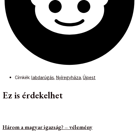
Címkék:
labdarúgás
,
Nyíregyháza
,
Újpest
Ez is érdekelhet
Három a magyar igazság? – vélemény