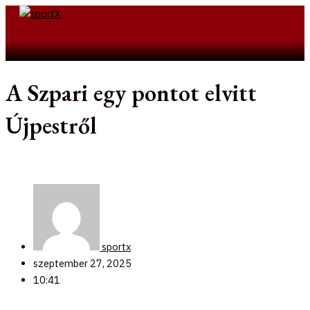
Skip
to
Search
content
A Szpari egy pontot elvitt
Újpestről
sportx
szeptember 27, 2025
10:41