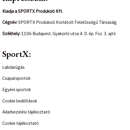
c
s
k
Kiadja a SPORTX Produkció Kft.
e
t
t
Cégnév:
SPORTX Produkció Korlátolt Felelősségű Társaság
b
a
o
Székhely:
1106 Budapest, Gyakorló utca 4. D. ép. Fsz. 3. ajtó
o
g
k
SportX:
o
r
Labdarúgás
k
a
Csapatsportok
-
m
Egyéni sportok
f
Cookie beállítások
Adatkezelési tájékoztató
Cookie tájékoztató