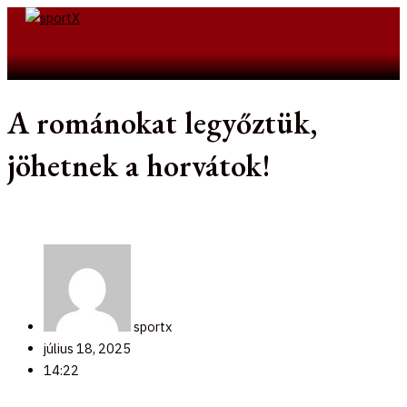
Skip
to
Search
content
A románokat legyőztük,
jöhetnek a horvátok!
sportx
július 18, 2025
14:22