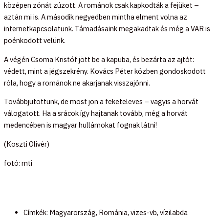
középen zónát zúzott. A románok csak kapkodták a fejüket –
aztán mi is. A második negyedben mintha elment volna az
internetkapcsolatunk. Támadásaink megakadtak és még a VAR is
poénkodott velünk.
A végén Csoma Kristóf jött be a kapuba, és bezárta az ajtót:
védett, mint a jégszekrény. Kovács Péter közben gondoskodott
róla, hogy a románok ne akarjanak visszajönni.
Továbbjutottunk, de most jön a feketeleves – vagyis a horvát
válogatott. Ha a srácok így hajtanak tovább, még a horvát
medencében is magyar hullámokat fognak látni!
(Koszti Olivér)
fotó: mti
Címkék:
Magyarország
,
Románia
,
vizes-vb
,
vízilabda