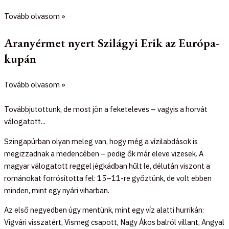
Tovább olvasom »
Aranyérmet nyert Szilágyi Erik az Európa-
kupán
Tovább olvasom »
Továbbjutottunk, de most jön a feketeleves – vagyis a horvát
válogatott...
Szingapúrban olyan meleg van, hogy még a vízilabdások is
megizzadnak a medencében – pedig ők már eleve vizesek. A
magyar válogatott reggel jégkádban hűlt le, délután viszont a
románokat forrósította fel: 15–11-re győztünk, de volt ebben
minden, mint egy nyári viharban.
Az első negyedben úgy mentünk, mint egy víz alatti hurrikán:
Vigvári visszatért, Vismeg csapott, Nagy Ákos balról villant, Angyal