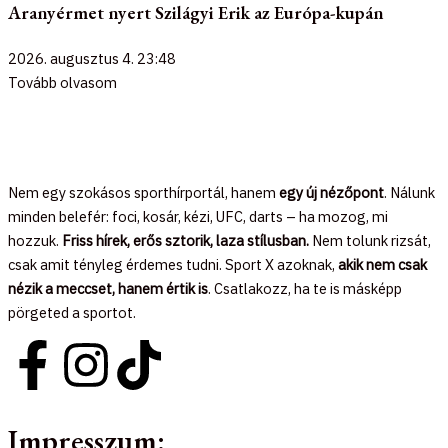
Aranyérmet nyert Szilágyi Erik az Európa-kupán
2026. augusztus 4.
23:48
Tovább olvasom
Nem egy szokásos sporthírportál, hanem
egy új nézőpont
. Nálunk
minden belefér: foci, kosár, kézi, UFC, darts – ha mozog, mi
hozzuk.
Friss hírek, erős sztorik, laza stílusban.
Nem tolunk rizsát,
csak amit tényleg érdemes tudni. Sport X azoknak,
akik nem csak
nézik a meccset, hanem értik is
. Csatlakozz, ha te is másképp
pörgeted a sportot.
F
I
T
a
n
i
Impresszum: