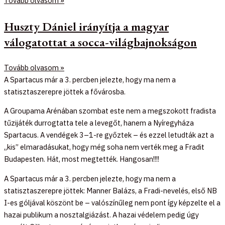
Tovább olvasom »
Huszty Dániel irányítja a magyar
válogatottat a socca-világbajnokságon
Tovább olvasom »
A Spartacus már a 3. percben jelezte, hogy ma nem a
statisztaszerepre jöttek a fővárosba.
A Groupama Arénában szombat este nem a megszokott fradista
tűzijáték durrogtatta tele a levegőt, hanem a Nyíregyháza
Spartacus. A vendégek 3–1-re győztek – és ezzel letudták azt a
„kis” elmaradásukat, hogy még soha nem verték meg a Fradit
Budapesten. Hát, most megtették. Hangosan!!!!
A Spartacus már a 3. percben jelezte, hogy ma nem a
statisztaszerepre jöttek: Manner Balázs, a Fradi-nevelés, első NB
I-es góljával köszönt be – valószínűleg nem pont így képzelte el a
hazai publikum a nosztalgiázást. A hazai védelem pedig úgy