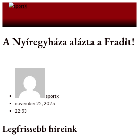
Skip
to
Search
content
A Nyíregyháza alázta a Fradit!
sportx
november 22, 2025
22:53
Legfrissebb híreink