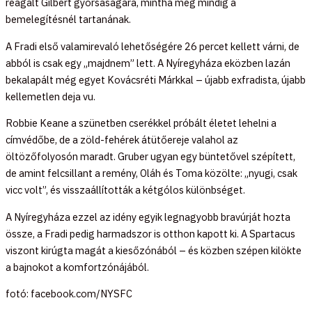
reagált Gilbert gyorsaságára, mintha még mindig a
bemelegítésnél tartanának.
A Fradi első valamirevaló lehetőségére 26 percet kellett várni, de
abból is csak egy „majdnem” lett. A Nyíregyháza eközben lazán
bekalapált még egyet Kovácsréti Márkkal – újabb exfradista, újabb
kellemetlen deja vu.
Robbie Keane a szünetben cserékkel próbált életet lehelni a
címvédőbe, de a zöld-fehérek átütőereje valahol az
öltözőfolyosón maradt. Gruber ugyan egy büntetővel szépített,
de amint felcsillant a remény, Oláh és Toma közölte: „nyugi, csak
vicc volt”, és visszaállították a kétgólos különbséget.
A Nyíregyháza ezzel az idény egyik legnagyobb bravúrját hozta
össze, a Fradi pedig harmadszor is otthon kapott ki. A Spartacus
viszont kirúgta magát a kiesőzónából – és közben szépen kilökte
a bajnokot a komfortzónájából.
fotó: facebook.com/NYSFC