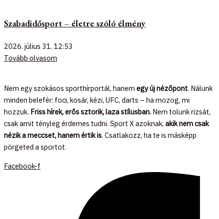
Szabadidősport – életre szóló élmény
2026. július 31.
12:53
Tovább olvasom
Nem egy szokásos sporthírportál, hanem
egy új nézőpont
. Nálunk
minden belefér: foci, kosár, kézi, UFC, darts – ha mozog, mi
hozzuk.
Friss hírek, erős sztorik, laza stílusban.
Nem tolunk rizsát,
csak amit tényleg érdemes tudni. Sport X azoknak,
akik nem csak
nézik a meccset, hanem értik is
. Csatlakozz, ha te is másképp
pörgeted a sportot.
Facebook-f