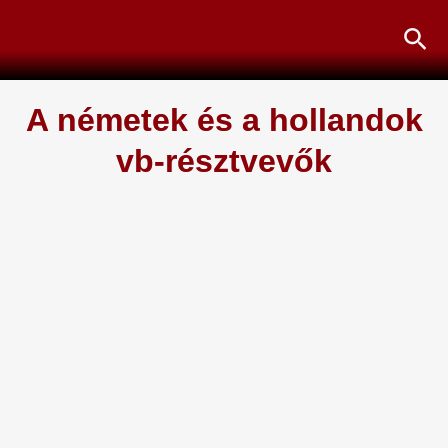
Skip
Sea
to
content
A németek és a hollandok
vb-résztvevők