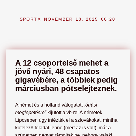
SPORTX
NOVEMBER 18, 2025
00:20
A 12 csoportelső mehet a
jövő nyári, 48 csapatos
gigavébére, a többiek pedig
márciusban pótselejteznek.
A német és a holland válogatott „
óriási
meglepetésre”
kijutott a vb-re! A németek
Lipcsében úgy intézték el a szlovákokat, mintha
kötelező feladat lenne (mert az is volt): már a
szünetben négyet rámoltak be, nehogy valaki