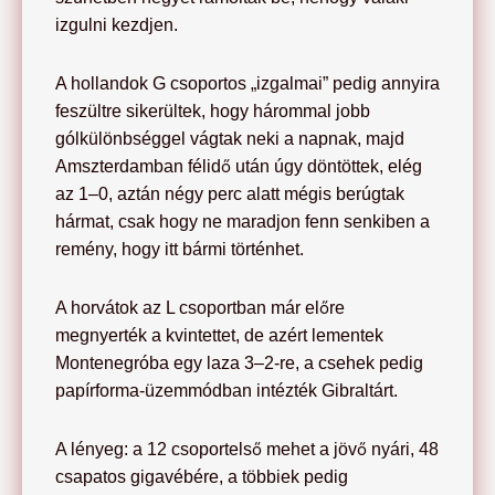
izgulni kezdjen.
A hollandok G csoportos „izgalmai” pedig annyira
feszültre sikerültek, hogy hárommal jobb
gólkülönbséggel vágtak neki a napnak, majd
Amszterdamban félidő után úgy döntöttek, elég
az 1–0, aztán négy perc alatt mégis berúgtak
hármat, csak hogy ne maradjon fenn senkiben a
remény, hogy itt bármi történhet.
A horvátok az L csoportban már előre
megnyerték a kvintettet, de azért lementek
Montenegróba egy laza 3–2-re, a csehek pedig
papírforma-üzemmódban intézték Gibraltárt.
A lényeg: a 12 csoportelső mehet a jövő nyári, 48
csapatos gigavébére, a többiek pedig