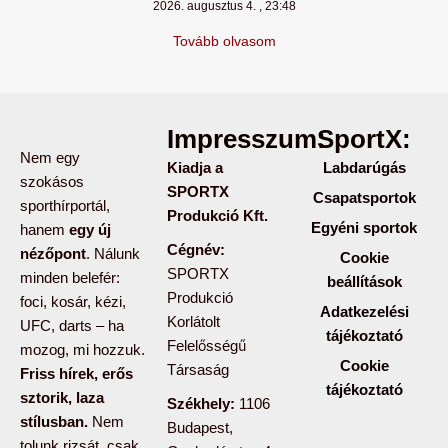
2026. augusztus 4.
23:48
Tovább olvasom
Impresszum:
SportX:
Nem egy
Kiadja a
Labdarúgás
szokásos
SPORTX
Csapatsportok
sporthírportál,
Produkció Kft.
Egyéni sportok
hanem
egy új
Cégnév:
nézőpont
. Nálunk
Cookie
SPORTX
minden belefér:
beállítások
Produkció
foci, kosár, kézi,
Adatkezelési
Korlátolt
UFC, darts – ha
tájékoztató
Felelősségű
mozog, mi hozzuk.
Cookie
Társaság
Friss hírek, erős
tájékoztató
sztorik, laza
Székhely:
1106
stílusban.
Nem
Budapest,
tolunk rizsát, csak