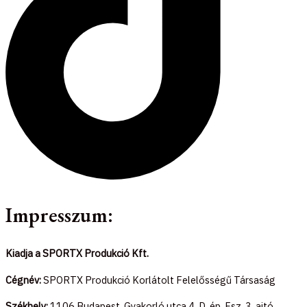
Impresszum:
Kiadja a SPORTX Produkció Kft.
Cégnév:
SPORTX Produkció Korlátolt Felelősségű Társaság
Székhely:
1106 Budapest, Gyakorló utca 4. D. ép. Fsz. 3. ajtó