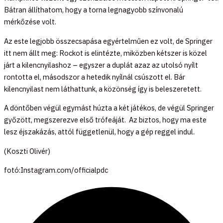
Bátran állíthatom, hogy a torna legnagyobb színvonalú
mérkőzése volt.
Az este legjobb összecsapása egyértelműen ez volt, de Springer
itt nem állt meg: Rockot is elintézte, miközben kétszer is közel
járt a kilencnyilashoz – egyszer a duplát azaz az utolsó nyílt
rontotta el, másodszor a hetedik nyílnál csúszott el. Bár
kilencnyilast nem láthattunk, a közönség így is beleszeretett.
A döntőben végül egymást húzta a két játékos, de végül Springer
győzött, megszerezve első trófeáját. Az biztos, hogy ma este
lesz éjszakázás, attól függetlenül, hogy a gép reggel indul.
(Koszti Olivér)
fotó:Instagram.com/officialpdc