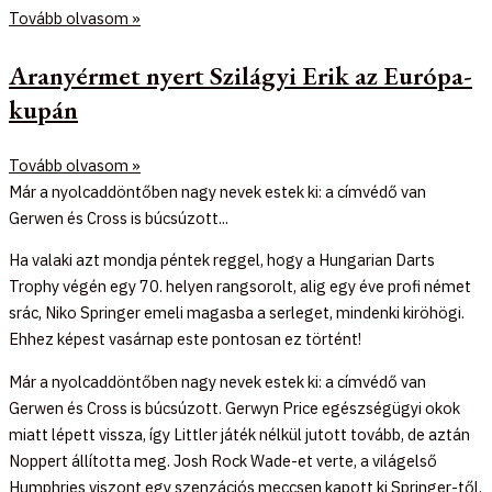
Tovább olvasom »
Aranyérmet nyert Szilágyi Erik az Európa-
kupán
Tovább olvasom »
Már a nyolcaddöntőben nagy nevek estek ki: a címvédő van
Gerwen és Cross is búcsúzott...
Ha valaki azt mondja péntek reggel, hogy a Hungarian Darts
Trophy végén egy 70. helyen rangsorolt, alig egy éve profi német
srác, Niko Springer emeli magasba a serleget, mindenki kiröhögi.
Ehhez képest vasárnap este pontosan ez történt!
Már a nyolcaddöntőben nagy nevek estek ki: a címvédő van
Gerwen és Cross is búcsúzott. Gerwyn Price egészségügyi okok
miatt lépett vissza, így Littler játék nélkül jutott tovább, de aztán
Noppert állította meg. Josh Rock Wade-et verte, a világelső
Humphries viszont egy szenzációs meccsen kapott ki Springer-től.