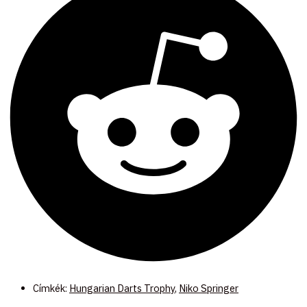
Címkék:
Hungarian Darts Trophy
,
Niko Springer