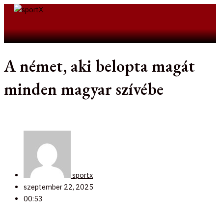
Skip
to
Search
content
A német, aki belopta magát
minden magyar szívébe
sportx
szeptember 22, 2025
00:53