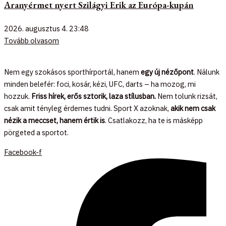
Aranyérmet nyert Szilágyi Erik az Európa-kupán
2026. augusztus 4.
23:48
Tovább olvasom
Nem egy szokásos sporthírportál, hanem
egy új nézőpont
. Nálunk
minden belefér: foci, kosár, kézi, UFC, darts – ha mozog, mi
hozzuk.
Friss hírek, erős sztorik, laza stílusban.
Nem tolunk rizsát,
csak amit tényleg érdemes tudni. Sport X azoknak,
akik nem csak
nézik a meccset, hanem értik is
. Csatlakozz, ha te is másképp
pörgeted a sportot.
Facebook-f