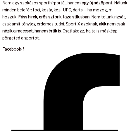
Nem egy szokásos sporthírportál, hanem
egy új nézőpont
. Nálunk
minden belefér: foci, kosár, kézi, UFC, darts – ha mozog, mi
hozzuk.
Friss hírek, erős sztorik, laza stílusban.
Nem tolunk rizsát,
csak amit tényleg érdemes tudni. Sport X azoknak,
akik nem csak
nézik a meccset, hanem értik is
. Csatlakozz, ha te is másképp
pörgeted a sportot.
Facebook-f