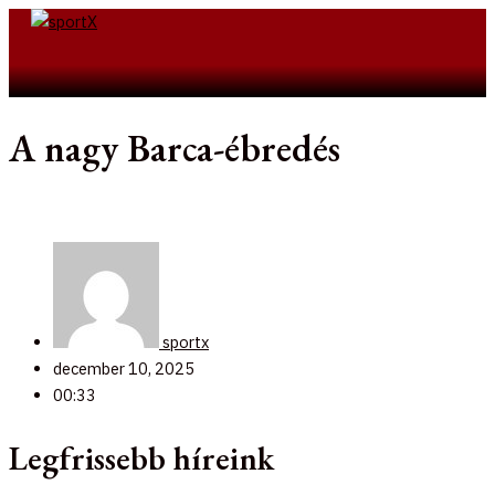
Skip
to
Search
content
A nagy Barca-ébredés
sportx
december 10, 2025
00:33
Legfrissebb híreink