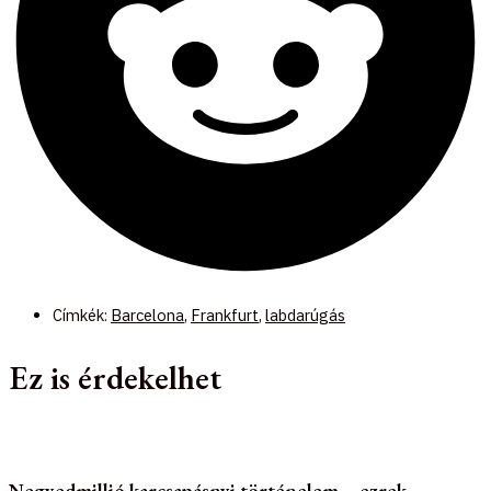
Címkék:
Barcelona
,
Frankfurt
,
labdarúgás
Ez is érdekelhet
Negyedmillió karcsapásnyi történelem – ezrek