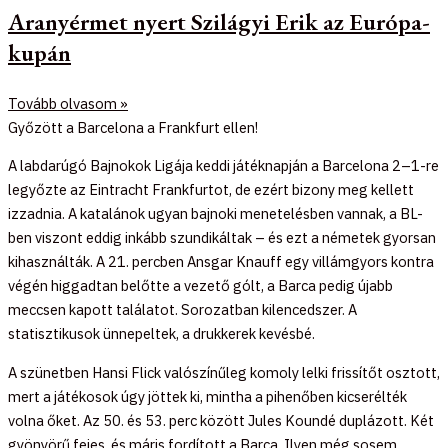
Aranyérmet nyert Szilágyi Erik az Európa-
kupán
Tovább olvasom »
Győzött a Barcelona a Frankfurt ellen!
A labdarúgó Bajnokok Ligája keddi játéknapján a Barcelona 2–1-re
legyőzte az Eintracht Frankfurtot, de ezért bizony meg kellett
izzadnia. A katalánok ugyan bajnoki menetelésben vannak, a BL-
ben viszont eddig inkább szundikáltak – és ezt a németek gyorsan
kihasználták. A 21. percben Ansgar Knauff egy villámgyors kontra
végén higgadtan belőtte a vezető gólt, a Barca pedig újabb
meccsen kapott találatot. Sorozatban kilencedszer. A
statisztikusok ünnepeltek, a drukkerek kevésbé.
A szünetben Hansi Flick valószínűleg komoly lelki frissítőt osztott,
mert a játékosok úgy jöttek ki, mintha a pihenőben kicserélték
volna őket. Az 50. és 53. perc között Jules Koundé duplázott. Két
gyönyörű fejes, és máris fordított a Barca. Ilyen még sosem