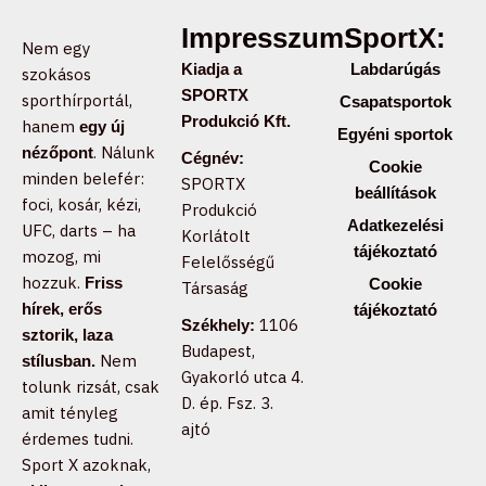
Impresszum:
SportX:
Nem egy
Kiadja a
Labdarúgás
szokásos
SPORTX
sporthírportál,
Csapatsportok
Produkció Kft.
hanem
egy új
Egyéni sportok
. Nálunk
nézőpont
Cégnév:
Cookie
minden belefér:
SPORTX
beállítások
foci, kosár, kézi,
Produkció
Adatkezelési
UFC, darts – ha
Korlátolt
tájékoztató
mozog, mi
Felelősségű
hozzuk.
Friss
Cookie
Társaság
hírek, erős
tájékoztató
1106
Székhely:
sztorik, laza
Budapest,
Nem
stílusban.
Gyakorló utca 4.
tolunk rizsát, csak
D. ép. Fsz. 3.
amit tényleg
ajtó
érdemes tudni.
Sport X azoknak,