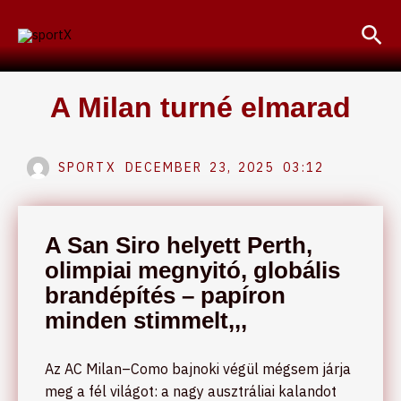
Skip
Sea
to
content
A Milan turné elmarad
SPORTX
DECEMBER 23, 2025
03:12
A San Siro helyett Perth,
olimpiai megnyitó, globális
brandépítés – papíron
minden stimmelt,,,
Az AC Milan–Como bajnoki végül mégsem járja
meg a fél világot: a nagy ausztráliai kalandot