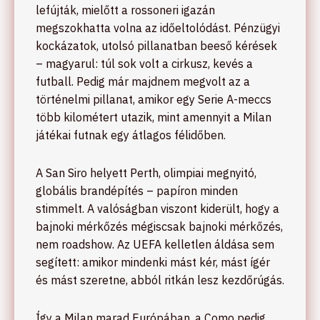
lefújták, mielőtt a rossoneri igazán
megszokhatta volna az időeltolódást. Pénzügyi
kockázatok, utolsó pillanatban beeső kérések
– magyarul: túl sok volt a cirkusz, kevés a
futball. Pedig már majdnem megvolt az a
történelmi pillanat, amikor egy Serie A-meccs
több kilométert utazik, mint amennyit a Milan
játékai futnak egy átlagos félidőben.
A San Siro helyett Perth, olimpiai megnyitó,
globális brandépítés – papíron minden
stimmelt. A valóságban viszont kiderült, hogy a
bajnoki mérkőzés mégiscsak bajnoki mérkőzés,
nem roadshow. Az UEFA kelletlen áldása sem
segített: amikor mindenki mást kér, mást ígér
és mást szeretne, abból ritkán lesz kezdőrúgás.
Így a Milan marad Európában, a Como pedig