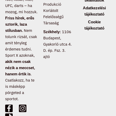
beállítások
Produkció
UFC, darts – ha
Adatkezelési
Korlátolt
mozog, mi hozzuk.
tájékoztató
Felelősségű
Friss hírek, erős
Cookie
Társaság
sztorik, laza
tájékoztató
Nem
stílusban.
1106
Székhely:
tolunk rizsát, csak
Budapest,
amit tényleg
Gyakorló utca 4.
érdemes tudni.
D. ép. Fsz. 3.
Sport X azoknak,
ajtó
akik nem csak
nézik a meccset,
.
hanem értik is
Csatlakozz, ha te
is másképp
pörgeted a
sportot.
F
T
I
a
i
n