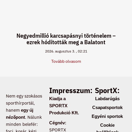
Negyedmillió karcsapásnyi történelem –
ezrek hódították meg a Balatont
2026. augusztus 3.
02:21
Tovább olvasom
Impresszum:
SportX:
Nem egy szokásos
Kiadja a
Labdarúgás
sporthírportál,
SPORTX
Csapatsportok
hanem
egy új
Produkció Kft.
Egyéni sportok
. Nálunk
nézőpont
Cégnév:
minden belefér:
Cookie
SPORTX
foci, kosár, kézi,