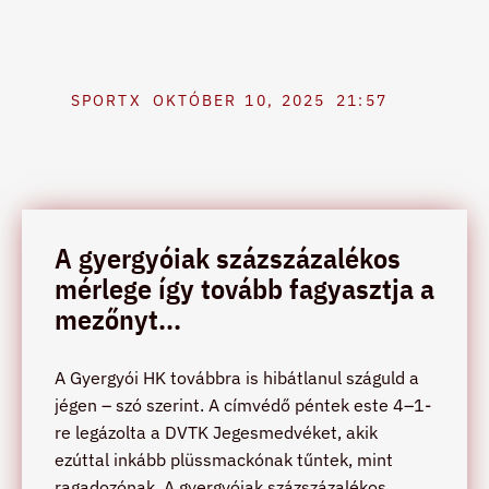
SPORTX
OKTÓBER 10, 2025
21:57
A gyergyóiak százszázalékos
mérlege így tovább fagyasztja a
mezőnyt...
A Gyergyói HK továbbra is hibátlanul száguld a
jégen – szó szerint. A címvédő péntek este 4–1-
re legázolta a DVTK Jegesmedvéket, akik
ezúttal inkább plüssmackónak tűntek, mint
ragadozónak. A gyergyóiak százszázalékos