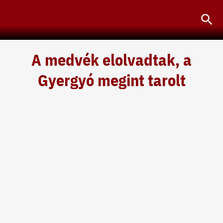
Skip
Sea
to
content
A medvék elolvadtak, a
Gyergyó megint tarolt