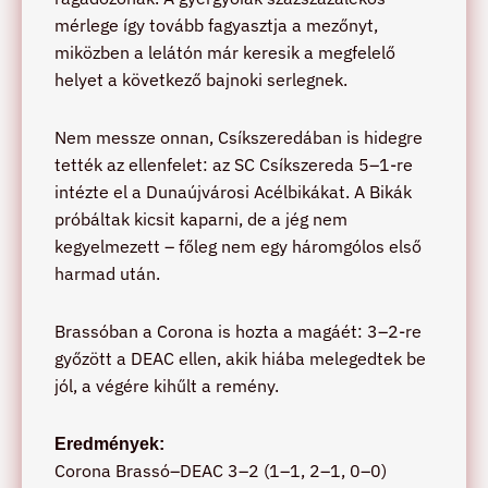
mérlege így tovább fagyasztja a mezőnyt,
miközben a lelátón már keresik a megfelelő
helyet a következő bajnoki serlegnek.
Nem messze onnan, Csíkszeredában is hidegre
tették az ellenfelet: az SC Csíkszereda 5–1-re
intézte el a Dunaújvárosi Acélbikákat. A Bikák
próbáltak kicsit kaparni, de a jég nem
kegyelmezett – főleg nem egy háromgólos első
harmad után.
Brassóban a Corona is hozta a magáét: 3–2-re
győzött a DEAC ellen, akik hiába melegedtek be
jól, a végére kihűlt a remény.
Eredmények:
Corona Brassó–DEAC 3–2 (1–1, 2–1, 0–0)