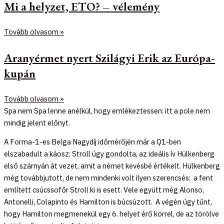
Mi a helyzet, ETO? – vélemény
Tovább olvasom »
Aranyérmet nyert Szilágyi Erik az Európa-
kupán
Tovább olvasom »
Spa nem Spa lenne anélkül, hogy emlékeztessen: itt a pole nem
mindig jelent előnyt.
A Forma-1-es Belga Nagydíj időmérőjén már a Q1-ben
elszabadult a káosz: Stroll úgy gondolta, az ideális ív Hülkenberg
első szárnyán át vezet, amit a német kevésbé értékelt. Hülkenberg
még továbbjutott, de nem mindenki volt ilyen szerencsés: a fent
említett csúcssofőr Stroll ki is esett. Vele együtt még Alonso,
Antonelli, Colapinto és Hamilton is búcsúzott. A végén úgy tűnt,
hogy Hamilton megmenekül egy 6. helyet érő körrel, de az törölve