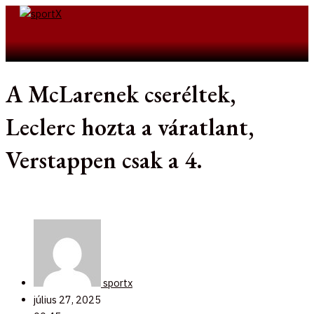
Skip
to
Search
content
A McLarenek cseréltek,
Leclerc hozta a váratlant,
Verstappen csak a 4.
sportx
július 27, 2025