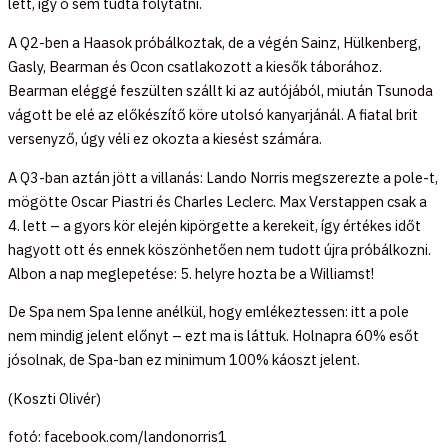
lett, így ő sem tudta folytatni.
A Q2-ben a Haasok próbálkoztak, de a végén Sainz, Hülkenberg,
Gasly, Bearman és Ocon csatlakozott a kiesők táborához.
Bearman eléggé feszülten szállt ki az autójából, miután Tsunoda
vágott be elé az előkészítő köre utolsó kanyarjánál. A fiatal brit
versenyző, úgy véli ez okozta a kiesést számára.
A Q3-ban aztán jött a villanás: Lando Norris megszerezte a pole-t,
mögötte Oscar Piastri és Charles Leclerc. Max Verstappen csak a
4. lett – a gyors kör elején kipörgette a kerekeit, így értékes időt
hagyott ott és ennek köszönhetően nem tudott újra próbálkozni.
Albon a nap meglepetése: 5. helyre hozta be a Williamst!
De Spa nem Spa lenne anélkül, hogy emlékeztessen: itt a pole
nem mindig jelent előnyt – ezt ma is láttuk. Holnapra 60% esőt
jósolnak, de Spa-ban ez minimum 100% káoszt jelent.
(Koszti Olivér)
fotó: facebook.com/landonorris1