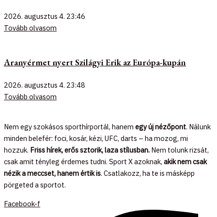
2026. augusztus 4.
23:46
Tovább olvasom
Aranyérmet nyert Szilágyi Erik az Európa-kupán
2026. augusztus 4.
23:48
Tovább olvasom
Nem egy szokásos sporthírportál, hanem
egy új nézőpont
. Nálunk
minden belefér: foci, kosár, kézi, UFC, darts – ha mozog, mi
hozzuk.
Friss hírek, erős sztorik, laza stílusban.
Nem tolunk rizsát,
csak amit tényleg érdemes tudni. Sport X azoknak,
akik nem csak
nézik a meccset, hanem értik is
. Csatlakozz, ha te is másképp
pörgeted a sportot.
Facebook-f