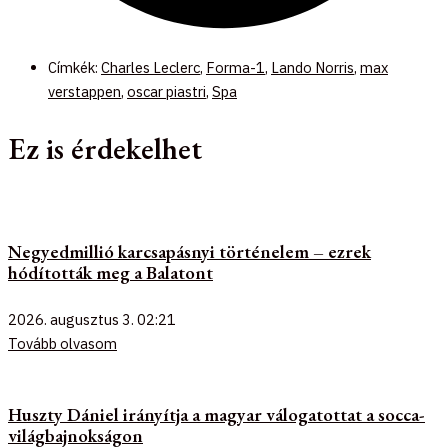
Címkék:
Charles Leclerc
,
Forma-1
,
Lando Norris
,
max
verstappen
,
oscar piastri
,
Spa
Ez is érdekelhet
Negyedmillió karcsapásnyi történelem – ezrek
hódították meg a Balatont
2026. augusztus 3.
02:21
Tovább olvasom
Huszty Dániel irányítja a magyar válogatottat a socca-
világbajnokságon