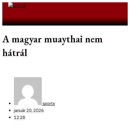
Skip
to
Search
content
A magyar muaythai nem
hátrál
sportx
január 20, 2026
12:28