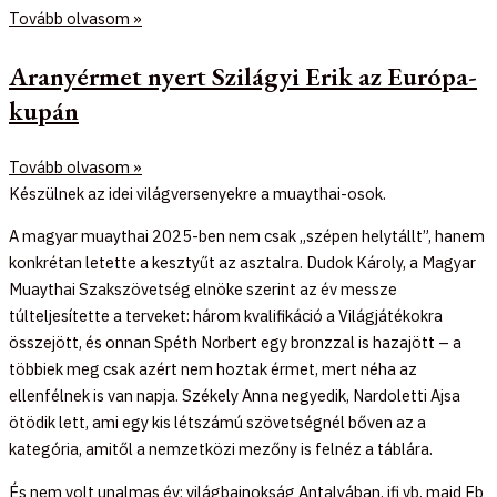
Tovább olvasom »
Aranyérmet nyert Szilágyi Erik az Európa-
kupán
Tovább olvasom »
Készülnek az idei világversenyekre a muaythai-osok.
A magyar muaythai 2025-ben nem csak „szépen helytállt”, hanem
konkrétan letette a kesztyűt az asztalra. Dudok Károly, a Magyar
Muaythai Szakszövetség elnöke szerint az év messze
túlteljesítette a terveket: három kvalifikáció a Világjátékokra
összejött, és onnan Spéth Norbert egy bronzzal is hazajött – a
többiek meg csak azért nem hoztak érmet, mert néha az
ellenfélnek is van napja. Székely Anna negyedik, Nardoletti Ajsa
ötödik lett, ami egy kis létszámú szövetségnél bőven az a
kategória, amitől a nemzetközi mezőny is felnéz a táblára.
És nem volt unalmas év: világbajnokság Antalyában, ifi vb, majd Eb