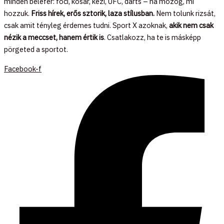
minden belefér: foci, kosár, kézi, UFC, darts – ha mozog, mi
hozzuk.
Friss hírek, erős sztorik, laza stílusban.
Nem tolunk rizsát,
csak amit tényleg érdemes tudni. Sport X azoknak,
akik nem csak
nézik a meccset, hanem értik is
. Csatlakozz, ha te is másképp
pörgeted a sportot.
Facebook-f