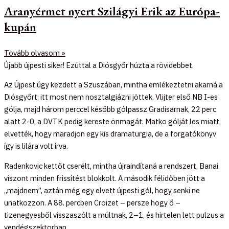
Aranyérmet nyert Szilágyi Erik az Európa-
kupán
Tovább olvasom »
Újabb újpesti siker! Ezúttal a Diósgyőr húzta a rövidebbet.
Az Újpest úgy kezdett a Szuszában, mintha emlékeztetni akarná a
Diósgyőrt: itt most nem nosztalgiázni jöttek. Vlijter első NB I-es
gólja, majd három perccel később gólpassz Gradisarnak, 22 perc
alatt 2-0, a DVTK pedig kereste önmagát. Matko gólját les miatt
elvették, hogy maradjon egy kis dramaturgia, de a forgatókönyv
így is lilára volt írva.
Radenkovic kettőt cserélt, mintha újraindítaná a rendszert, Banai
viszont minden frissítést blokkolt. A második félidőben jött a
„majdnem”, aztán még egy elvett újpesti gól, hogy senki ne
unatkozzon. A 88. percben Croizet – persze hogy ő –
tizenegyesből visszaszólt a múltnak, 2–1, és hirtelen lett pulzus a
vendégszektorban.