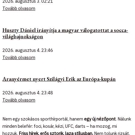
2026. augusztus 3.
02:21
Tovább olvasom
Huszty Dániel irányítja a magyar válogatottat a socca-
világbajnokságon
2026. augusztus 4.
23:46
Tovább olvasom
Aranyérmet nyert Szilágyi Erik az Európa-kupán
2026. augusztus 4.
23:48
Tovább olvasom
Nem egy szokásos sporthírportál, hanem
egy új nézőpont
. Nálunk
minden belefér: foci, kosár, kézi, UFC, darts – ha mozog, mi
hozzuk.
Friss hírek, erős sztorik, laza stílusban.
Nem tolunk rizsát,