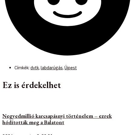
Címkék:
dvtk
,
labdarúgás
,
Újpest
Ez is érdekelhet
Negyedmillió karcsapásnyi történelem – ezrek
hódították meg a Balatont