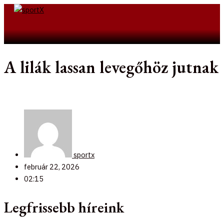
Skip
to
Search
content
A lilák lassan levegőhöz jutnak
sportx
február 22, 2026
02:15
Legfrissebb híreink