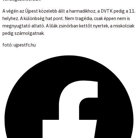
A végén az Újpest közelebb állt a harmadikhoz, a DVTK pedig a 11.
helyhez. A különbség hat pont. Nem tragédia, csak éppen nem is
megnyugtató altató. A lilák zsinórban kettőt nyertek, a miskolciak
pedig számolgatnak.
fotó: ujpestfc.hu